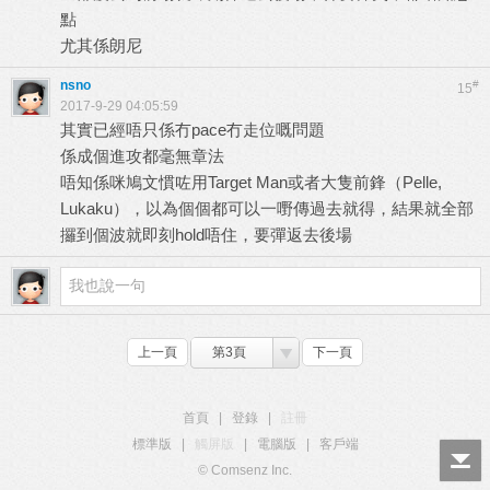
點
尤其係朗尼
nsno
#
15
2017-9-29 04:05:59
其實已經唔只係冇pace冇走位嘅問題
係成個進攻都毫無章法
唔知係咪鳩文慣咗用Target Man或者大隻前鋒（Pelle,
Lukaku），以為個個都可以一嘢傳過去就得，結果就全部
攞到個波就即刻hold唔住，要彈返去後場
上一頁
第3頁
下一頁
首頁
|
登錄
|
註冊
標準版
|
觸屏版
|
電腦版
|
客戶端
© Comsenz Inc.