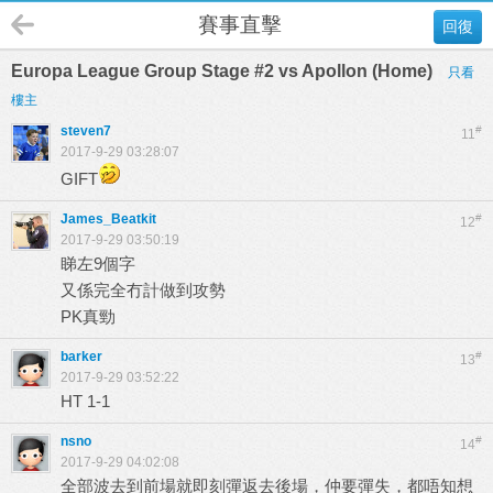
賽事直擊
回復
Europa League Group Stage #2 vs Apollon (Home)
只看
樓主
steven7
#
11
2017-9-29 03:28:07
GIFT
James_Beatkit
#
12
2017-9-29 03:50:19
睇左9個字
又係完全冇計做到攻勢
PK真勁
barker
#
13
2017-9-29 03:52:22
HT 1-1
nsno
#
14
2017-9-29 04:02:08
全部波去到前場就即刻彈返去後場，仲要彈失，都唔知想