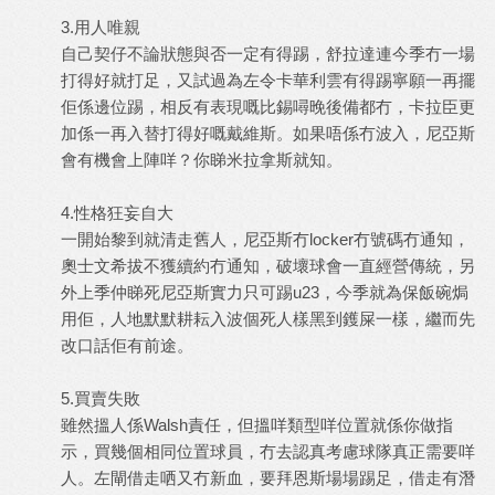
3.用人唯親
自己契仔不論狀態與否一定有得踢，舒拉達連今季冇一場
打得好就打足，又試過為左令卡華利雲有得踢寧願一再擺
佢係邊位踢，相反有表現嘅比錫噚晚後備都冇，卡拉臣更
加係一再入替打得好嘅戴維斯。如果唔係冇波入，尼亞斯
會有機會上陣咩？你睇米拉拿斯就知。
4.性格狂妄自大
一開始黎到就清走舊人，尼亞斯冇locker冇號碼冇通知，
奧士文希拔不獲續約冇通知，破壞球會一直經營傳統，另
外上季仲睇死尼亞斯實力只可踢u23，今季就為保飯碗焗
用佢，人地默默耕耘入波個死人樣黑到鑊屎一樣，繼而先
改口話佢有前途。
5.買賣失敗
雖然搵人係Walsh責任，但搵咩類型咩位置就係你做指
示，買幾個相同位置球員，冇去認真考慮球隊真正需要咩
人。左閘借走哂又冇新血，要拜恩斯場場踢足，借走有潛