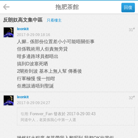
拖肥茶館
回復
反朗奴高文集中區
只看樓主
leonkit
#
31
2017-9-29 09:18:16
人腳.. 係部份位置差小小可能唔關佢事
但係戰術用人佢責無旁貸
咁多邊路球員都唔出
搞到D波塞死哂
2閘拎到波 基本上無人幫 傳番後
行軍極慢 慢一拍咁
佢應該過唔到聖誕
leonkit
#
32
2017-9-29 09:24:27
Forever_Fan 發表於 2017-9-29 00:43
引用:
同道中人，老莫係我心中第一人選
雖然好大程度 老莫帶我入黎呢到 我都OK欣賞佢