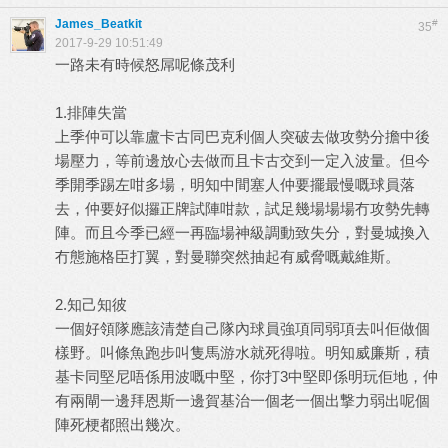
James_Beatkit
#
35
2017-9-29 10:51:49
一路未有時候怒屌呢條茂利
1.排陣失當
上季仲可以靠盧卡古同巴克利個人突破去做攻勢分擔中後
場壓力，等前邊放心去做而且卡古交到一定入波量。但今
季開季踢左咁多場，明知中間塞人仲要擺最慢嘅球員落
去，仲要好似攞正牌試陣咁款，試足幾場場場冇攻勢先轉
陣。而且今季已經一再臨場神級調動致失分，對曼城換入
冇態施格臣打翼，對曼聯突然抽起有威脅嘅戴維斯。
2.知己知彼
一個好領隊應該清楚自己隊內球員強項同弱項去叫佢做個
樣野。叫條魚跑步叫隻馬游水就死得啦。明知威廉斯，積
基卡同堅尼唔係用波嘅中堅，你打3中堅即係明玩佢地，仲
有兩閘一邊拜恩斯一邊賀基治一個老一個出撃力弱出呢個
陣死梗都照出幾次。