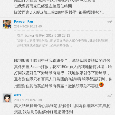
但我覺得而家已經過左個最佳時間
隊波而家D人腳..(加上前2個領隊哲學) 都番唔到轉頭..
Forever_Fan
#
33
2017-9-29 10:21:40
barker 發表於 2017-9-28 23:13
引用:
我覺得大家要理性討論 , 朗奴高文功過大家心中有數 , 咪去到聖誕後
到時球隊成績先再定奪 , 如果到時仲係 ...
睇到聖誕？睇到中秋我都嫌長丫，睇到聖誕要護級的時候
真係要搵大sam打救，花左150m買人的我地情何以堪，唔
好同我講對住下游球隊有運行，我地依家就係下游球隊，
重有對住隊只有百萬人口島國的3線聯賽球隊都贏唔到，你
指望對住其他英超球隊有得贏？撤換領隊刻不容緩
witzz
#
34
2017-9-29 10:48:38
高文話球員無信心,踼到驚.點解會咁,因為你排陣不當,戰術
混亂.我唔明你點解仲好意思留係到.