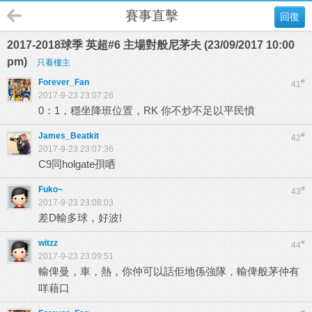
賽事直擊
回復
2017-2018球季 英超#6 主場對般尼茅夫 (23/09/2017 10:00
pm)
只看樓主
Forever_Fan
#
41
2017-9-23 23:07:26
0：1，穩坐降班位置，RK 你不炒不足以平民憤
James_Beatkit
#
42
2017-9-23 23:07:36
C9同holgate孭哂
Fuko~
#
43
2017-9-23 23:08:03
差D輸多球，好波!
witzz
#
44
2017-9-23 23:09:51
輸俾曼，車，熱，你仲可以話佢地係強隊，輸俾般茅仲有
咩藉口