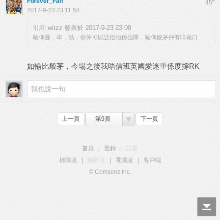
Forever_Fan
#
45
2017-9-23 23:11:58
witzz 發表於 2017-9-23 23:09
引用:
輸俾曼，車，熱，你仲可以話佢地係強隊，輸俾般茅仲有咩藉口
如輸比般茅，今場之後我唔信班英國愛迷重係度撐RK
上一頁
第9頁
下一頁
首頁
|
登錄
|
註冊
標準版
|
觸屏版
|
電腦版
|
客戶端
© Comsenz Inc.