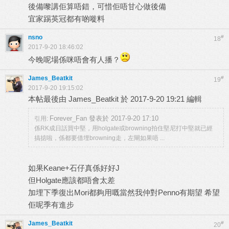
後備嚟講佢算唔錯，可惜佢唔甘心做後備
宜家踢英冠都有啲嘥料
nsno
#
18
2017-9-20 18:46:02
今晚呢場係咪唔會有人播？
James_Beatkit
#
19
2017-9-20 19:15:02
本帖最後由 James_Beatkit 於 2017-9-20 19:21 編輯
Forever_Fan 發表於 2017-9-20 17:10
引用:
係RK成日話買中堅，用holgate或browning拍住堅尼打中堅就已經
搞掂啦，係都要借埋browning走，左閘如果唔 ...
如果Keane+石仔真係好好J
但Holgate應該都唔會太差
加埋下季復出Mori都夠用嘅當然我仲對Penno有期望 希望
佢呢季有進步
James_Beatkit
#
20