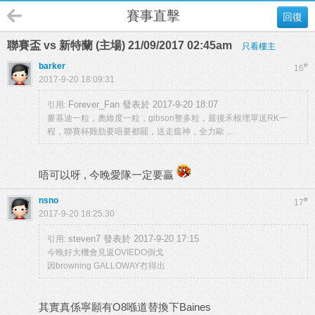
賽事直擊
回復
聯賽盃 vs 新特蘭 (主場) 21/09/2017 02:45am
只看樓主
barker
#
16
2017-9-20 18:09:31
Forever_Fan 發表於 2017-9-20 18:07
引用:
麥基迪一粒，奧維度一粒，gibson整多粒，最後禾根埋單送RK一
程，聯賽杯雞肋要唔要都罷，送走瘟神，全力歐 ...
唔可以呀 , 今晚愛隊一定要贏
nsno
#
17
2017-9-20 18:25:30
steven7 發表於 2017-9-20 17:15
引用:
今晚好大機會見返OVIEDO倒戈
因browning GALLOWAY冇得出
其實真係寧願有O8喺道替換下Baines