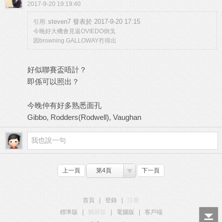
2017-9-20 19:19:40
steven7 發表於 2017-9-20 17:15
引用:
今晚好大機會見返OVIEDO倒戈
因browning GALLOWAY冇得出
好似聯賽盃唔計？
即係可以照出？
今晚仲有好多熟悉面孔
Gibbo, Rodders(Rodwell), Vaughan
上一頁
第4頁
下一頁
首頁
|
登錄
|
註冊
標準版
|
觸屏版
|
電腦版
|
客戶端