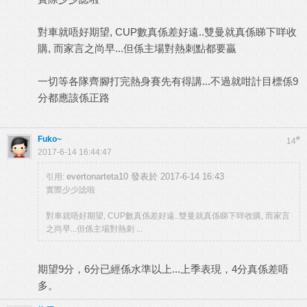
對車就唔好期望, CUP數真係差好遠..雙曼就真係睇下咩收
購, 而家言之尚早...但係主場對熱刺點都要贏
一切等各隊齊腳打完熱身賽先有得講...不過就咁計目標係9
分都應該係正路
Fuko~
#
14
2017-6-14 16:44:47
evertonarteta10 發表於 2017-6-14 16:43
引用:
實際少少諗啦
對車就唔好期望, CUP數真係差好遠..雙曼就真係睇下咩收購, 而家言
之尚早...但係主場對熱刺 ...
期望9分，6分已經係水準以上...上季表現，4分真係差唔
多。