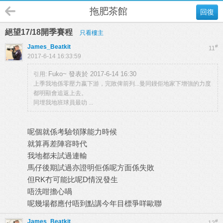
拖肥茶館
回復
絕望17/18開季賽程
只看樓主
James_Beatkit
#
11
2017-6-14 16:33:59
Fuko~ 發表於 2017-6-14 16:30
引用:
上季我地係零壓力嬴下游，完敗俾前列...曼同鏝佢地家下增強的力度
都明顯會追返上去。
同埋我地班球員最叻 ...
呢個就係考驗領隊能力時候
就算再差陣容時代
我地都未試過連輸
馬仔後期試過亦證明佢係呢方面係失敗
但RK冇可能比呢D情況發生
唔洗咁擔心喎
呢幾場都應付唔到點講今年目標爭咩歐聯
James_Beatkit
#