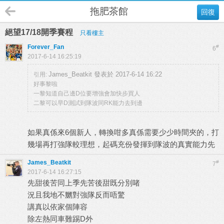
拖肥茶館
回復
絕望17/18開季賽程
只看樓主
Forever_Fan
#
6
2017-6-14 16:25:19
James_Beatkit 發表於 2017-6-14 16:22
引用:
好事黎啦
一黎知道自己邊D位要增強會加快步買人
二黎可以早D測試到隊波同RK能力去到邊
如果真係來6個新人，轉換咁多真係需要少少時間夾的，打
幾場再打強隊較理想，起碼充份發揮到隊波的真實能力先
James_Beatkit
#
7
2017-6-14 16:27:15
先甜後苦同上季先苦後甜既分別啫
況且我地不嬲對強隊反而唔驚
講真以依家個陣容
除左熱同車難踢D外