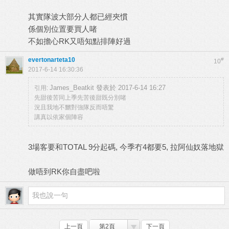
其實隊波大部分人都已經夾慣
係個別位置要買人啫
不如擔心RK又唔知點排陣好過
evertonarteta10
#
10
2017-6-14 16:30:36
James_Beatkit 發表於 2017-6-14 16:27
引用:
先甜後苦同上季先苦後甜既分別啫
況且我地不嬲對強隊反而唔驚
講真以依家個陣容
3場客要和TOTAL 9分起碼, 今季冇4都要5, 拉阿仙奴落地獄
做唔到RK你自盡吧啦
上一頁
第2頁
下一頁