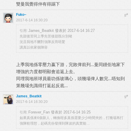
雙曼我覺得仲有得踢下
Fuko~
#
8
2017-6-14 16:30:20
James_Beatkit 發表於 2017-6-14 16:27
引用:
先甜後苦同上季先苦後甜既分別啫
況且我地不嬲對強隊反而唔驚
講真以依家個陣容
上季我地係零壓力嬴下游，完敗俾前列...曼同鏝佢地家下
增強的力度都明顯會追返上去。
同埋我地班球員最叻係玻璃心，頭幾場俾人數完...唔知到
第幾場先識得打返起反底...
James_Beatkit
#
9
2017-6-14 16:30:20
Forever_Fan 發表於 2017-6-14 16:25
引用:
如果真係來6個新人，轉換咁多真係需要少少時間夾的，打幾場再打
強隊較理想，起碼充份發揮到隊波的真實能 ...