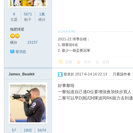
8
5671
1萬
主題
帖子
積分
拖肥球星
區
2021-22 球季目標：
積分
15157
1. 聯賽前6名
2. 最少一個盃賽冠軍
發消息
回復
支持
反對
James_Beatkit
發表於 2017-6-14 16:22:13
|
只看該作者
好事黎啦
一黎知道自己邊D位要增強會加快步買人
二黎可以早D測試到隊波同RK能力去到
57
1932
5474