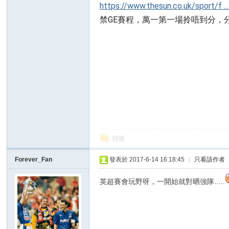
https://www.thesun.co.uk/sport/f .
禁GE賽程，萬一第一場拎唔到分，
討
回復
Forever_Fan
發表於 2017-6-14 16:18:45
|
只看該作者
英超賽會玩野呀，一開始就對晒強隊.....
論