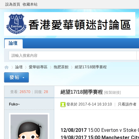
設為首頁
收藏本站
論壇
論壇
愛華頓專區
拖肥茶館
絕望17/18開季賽程
絕望17/18開季賽程
查看:
26570
|
回復:
28
[複製鏈接]
香
»
›
›
›
Fuko~
發表於 2017-6-14 16:10:10
|
只看該作者
12/08/2017
15:00 Everton v Stoke 
19/08/2017 15:00 Manchester Cit