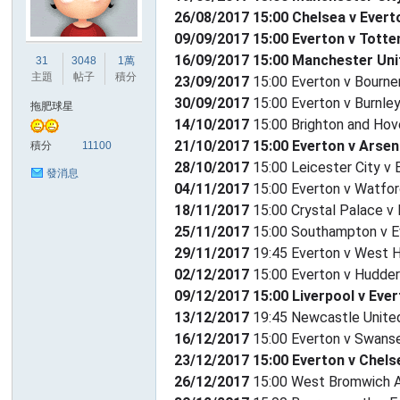
26/08/2017 15:00 Chelsea v Evert
09/09/2017 15:00 Everton v Tott
港
16/09/2017 15:00 Manchester Uni
31
3048
1萬
主題
帖子
積分
23/09/2017
15:00 Everton v Bourn
30/09/2017
15:00 Everton v Burnle
拖肥球星
14/10/2017
15:00 Brighton and Hov
21/10/2017 15:00 Everton v Arsen
積分
11100
28/10/2017
15:00 Leicester City v 
發消息
04/11/2017
15:00 Everton v Watfo
18/11/2017
15:00 Crystal Palace v
愛
25/11/2017
15:00 Southampton v E
29/11/2017
19:45 Everton v West 
02/12/2017
15:00 Everton v Hudder
09/12/2017 15:00 Liverpool v Eve
13/12/2017
19:45 Newcastle United
16/12/2017
15:00 Everton v Swanse
23/12/2017 15:00 Everton v Chels
26/12/2017
15:00 West Bromwich A