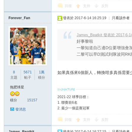
回復
支持
反對
Forever_Fan
發表於 2017-6-14 16:25:19
|
只看該作者
James_Beatkit 發表於 2017-6-14
好事黎啦
一黎知道自己邊D位要增強會
二黎可以早D測試到隊波同RK
如果真係來6個新人，轉換咁多真係需要
8
5671
1萬
主題
帖子
積分
拖肥球星
2021-22 球季目標：
積分
15157
1. 聯賽前6名
2. 最少一個盃賽冠軍
發消息
回復
支持
反對
James_Beatkit
發表於 2017-6-14 16:27:15
|
只看該作者