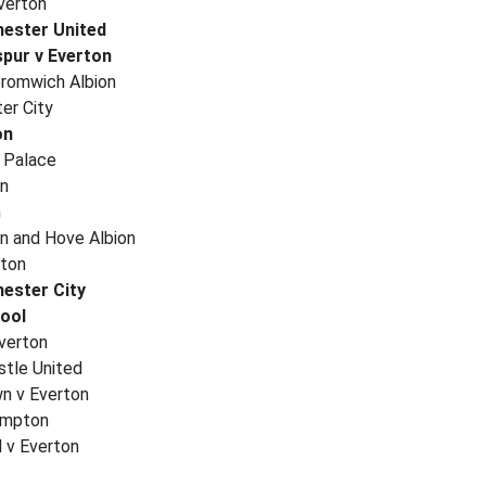
verton
hester United
pur v Everton
Bromwich Albion
er City
on
l Palace
on
n
on and Hove Albion
rton
hester City
pool
verton
tle United
n v Everton
ampton
 v Everton