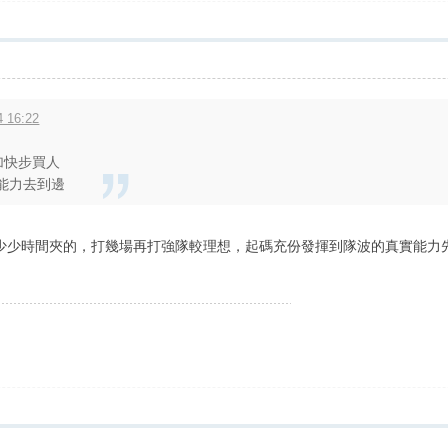
 16:22
加快步買人
能力去到邊
少少時間夾的，打幾場再打強隊較理想，起碼充份發揮到隊波的真實能力