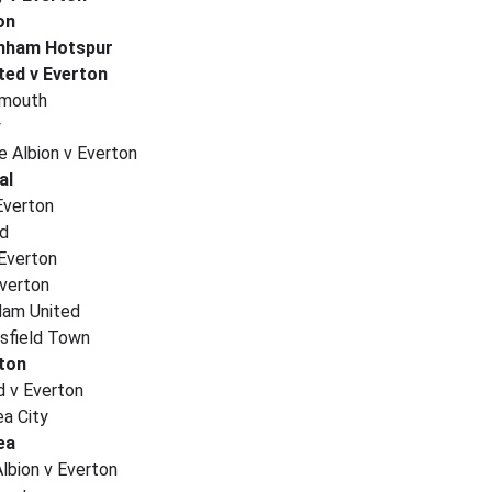
on
enham Hotspur
ted v Everton
emouth
y
e Albion v Everton
al
Everton
rd
 Everton
verton
Ham United
sfield Town
rton
 v Everton
a City
ea
lbion v Everton