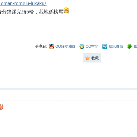
.. eman-romelu-lukaku/
分分鐘踢完頭5輪，我地係榜尾
分享到:
QQ好友和群
QQ空間
騰訊微博
騰
收藏