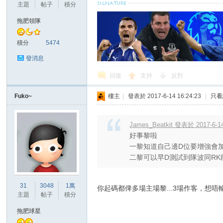
主題
帖子
積分
拖肥領隊
積分
5474
發消息
回復
支持
反對
Fuko~
樓主
|
發表於 2017-6-14 16:24:23
|
只看
James_Beatkit 發表於 2017-6-14
好事黎啦
一黎知道自己邊D位要增強會
二黎可以早D測試到隊波同RK
31
3048
1萬
你起碼都俾多場主場黎...3場作客，想唔
主題
帖子
積分
拖肥球星