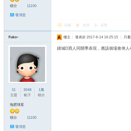
積分
11100
發消息
回復
支持
反對
Fuko~
樓主
|
發表於 2017-6-14 16:25:15
|
只看
鏝城D買人同開季表現，應該個場會俾人456
31
3048
1萬
主題
帖子
積分
拖肥球星
積分
11100
發消息