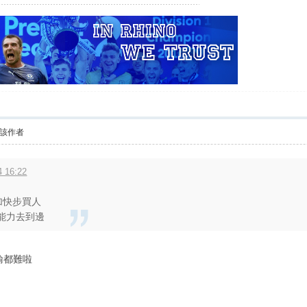
該作者
 16:22
加快步買人
能力去到邊
輸都難啦