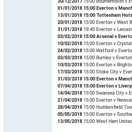
30/12/2017
15:00 Bournemouth v E
華
01/01/2018 15:00 Everton v Manc
13/01/2018 15:00 Tottenham Hots
20/01/2018
15:00 Everton v West 
31/01/2018
19:45 Everton v Leicest
03/02/2018 15:00 Arsenal v Evert
10/02/2018
15:00 Everton v Crysta
24/02/2018
15:00 Watford v Evert
03/03/2018
15:00 Burnley v Everto
頓
10/03/2018
15:00 Everton v Bright
17/03/2018
15:00 Stoke City v Eve
31/03/2018 15:00 Everton v Manc
07/04/2018 15:00 Everton v Liver
14/04/2018
15:00 Swansea City v E
21/04/2018
15:00 Everton v Newcas
28/04/2018
15:00 Huddersfield Tow
05/05/2018
15:00 Everton v South
迷
13/05/2018
15:00 West Ham United