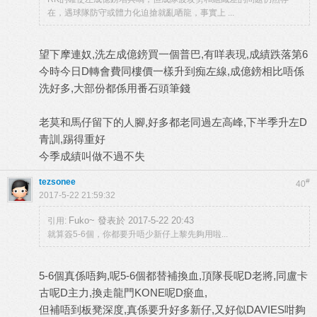
在，遇球隊防守或體力化迫搶就亂哂龍，事實上 ...
望下摩連奴,洗左成億鎊買一個普巴,有咩表現,成績跌落第6
今時今日D轉會費同樓價一樣升到痴左線,成億鎊相比唔係
洗好多,大部份都係用番石頭筆錢
老莫和馬仔留下的人腳,好多都老同過左高峰,下半季升左D
青訓,踢得重好
今季成績叫做不過不失
tezsonee
#
40
2017-5-22 21:59:32
Fuko~ 發表於 2017-5-22 20:43
引用:
就算簽5-6個，你都要升唔少新仔上黎先夠用啦...
5-6個真係唔夠,呢5-6個都替補換血,頂隊長呢D老將,同盧卡
古呢D主力,換走龍門KONE呢D瘀血,
但補唔到板凳深度,真係要升好多新仔,又好似DAVIES咁夠