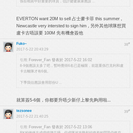
係佢戰術中好重要的球員，估計健健康康應該 ...
EVERTON want 20M to sell 占士麥卡菲 this summer ,
Newcastle very intersted to sign him , 另外其他球隊想買
盧卡古唔該要 100M 先有機會簽他
Fuko~
#
38
2017-5-22 20:43:29
Forever_Fan 發表於 2017-5-22 16:02
引用:
8-9個應該太多了吧，暫時覺得6名已是極限，前題重係巴克利和盧
卡古離隊才有6個。
下季我估應該會用部份U ...
就算簽5-6個，你都要升唔少新仔上黎先夠用啦...
tezsonee
#
39
2017-5-22 21:40:25
Forever_Fan 發表於 2017-5-22 13:06
引用:
RK的確使左成億鎊增兵喎，但成隊波攻勢和組織差的問題仍然存