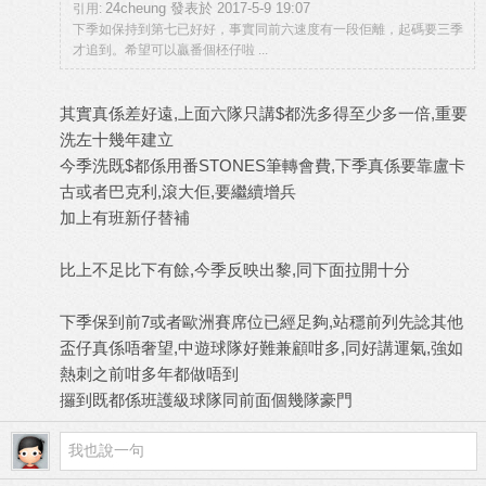
24cheung 發表於 2017-5-9 19:07
引用:
下季如保持到第七已好好，事實同前六速度有一段佢離，起碼要三季
才追到。希望可以贏番個柸仔啦 ...
其實真係差好遠,上面六隊只講$都洗多得至少多一倍,重要
洗左十幾年建立
今季洗既$都係用番STONES筆轉會費,下季真係要靠盧卡
古或者巴克利,滾大佢,要繼續增兵
加上有班新仔替補
比上不足比下有餘,今季反映出黎,同下面拉開十分
下季保到前7或者歐洲賽席位已經足夠,站穩前列先諗其他
盃仔真係唔奢望,中遊球隊好難兼顧咁多,同好講運氣,強如
熱刺之前咁多年都做唔到
攞到既都係班護級球隊同前面個幾隊豪門