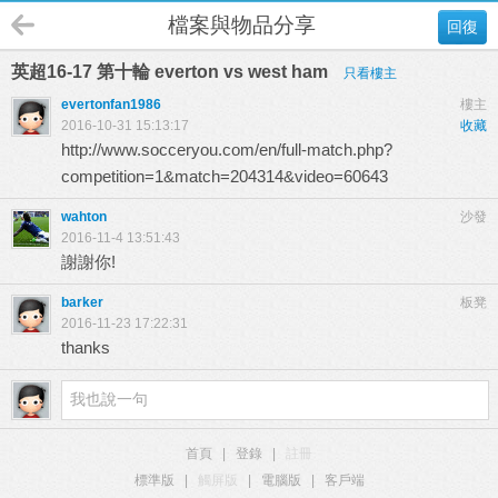
檔案與物品分享
回復
英超16-17 第十輪 everton vs west ham
只看樓主
evertonfan1986
樓主
2016-10-31 15:13:17
收藏
http://www.socceryou.com/en/full-match.php?
competition=1&match=204314&video=60643
wahton
沙發
2016-11-4 13:51:43
謝謝你!
barker
板凳
2016-11-23 17:22:31
thanks
首頁
|
登錄
|
註冊
標準版
|
觸屏版
|
電腦版
|
客戶端