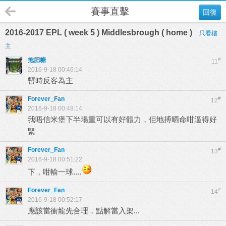
賽事直擊
回復
2016-2017 EPL ( week 5 ) Middlesbrough ( home )
只看樓
主
拖肥糖
#
11
2016-9-18 00:46:14
暫時反客為主
Forever_Fan
#
12
2016-9-18 00:48:14
我唔信米堡下半場重可以有好體力，佢地搏晒命咁逼得好
緊
Forever_Fan
#
13
2016-9-18 00:51:22
下，咁輸一球....
Forever_Fan
#
14
2016-9-18 00:52:17
應該當衝龍先合理，點解當入架...