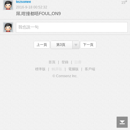
tezsonee
#
15
2016-9-18 00:52:32
屌,咁撞都唔FOUL,ON9
上一頁
第3頁
下一頁
首頁
|
登錄
|
註冊
標準版
|
觸屏版
|
電腦版
|
客戶端
© Comsenz Inc.