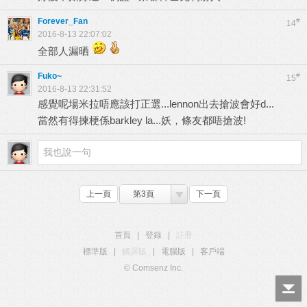
Forever_Fan
#
14
2016-8-13 22:07:02
全部人漏晒
Fuko~
#
15
2016-8-13 22:31:52
感覺呢場米拉唔應該打正選...lennon出去搶波會好d...
當然有得揀梗係barkley la...妖，條友都唔搶波!
上一頁
第3頁
下一頁
首頁
|
登錄
|
註冊
標準版
|
觸屏版
|
電腦版
|
客戶端
© Comsenz Inc.