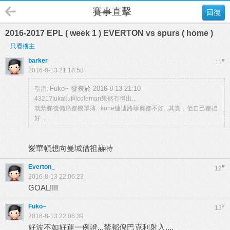
賽事直擊
回復
2016-2017 EPL ( week 1 ) EVERTON vs spurs ( home )
只看樓主
barker
#
11
2016-8-13 21:18:58
Fuko~ 發表於 2016-8-13 21:10
引用:
4321?lukaku同coleman果然冇得出...
就禁睇後備席都幾單薄...kone連迪路菲奧都不如...其實，佢自己都搵
好 ...
愛華頓想向曼城借祖赫特
Everton_
#
12
2016-8-13 22:06:23
GOAL!!!!
Fuko~
#
13
2016-8-13 22:06:39
好波不如好運一例證...禁都俾巴克利射入....