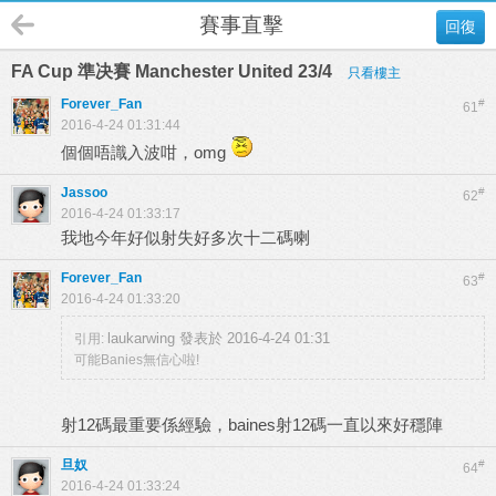
賽事直擊
回復
FA Cup 準决賽 Manchester United 23/4
只看樓主
Forever_Fan
#
61
2016-4-24 01:31:44
個個唔識入波咁，omg
Jassoo
#
62
2016-4-24 01:33:17
我地今年好似射失好多次十二碼喇
Forever_Fan
#
63
2016-4-24 01:33:20
laukarwing 發表於 2016-4-24 01:31
引用:
可能Banies無信心啦!
射12碼最重要係經驗，baines射12碼一直以來好穩陣
旦奴
#
64
2016-4-24 01:33:24