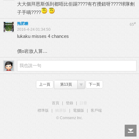
大大個拜恩斯係到都唔比佢踢????有冇攪錯呀????球隊劊
子手喎????
拖肥糖
#
65
2016-4-24 01:34:50
lukaku misses 4 chances
價o岩放人算…
上一頁
第13頁
下一頁
首頁
|
登錄
|
註冊
標準版
|
觸屏版
|
電腦版
|
客戶端
© Comsenz Inc.