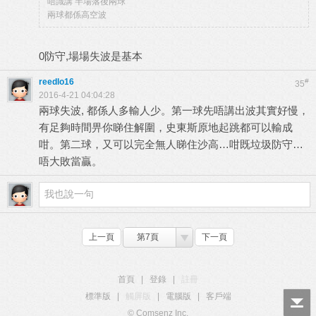
唔識講 半場落後兩球
兩球都係高空波
0防守,場場失波是基本
reedlo16
#
35
2016-4-21 04:04:28
兩球失波, 都係人多輸人少。第一球先唔講出波其實好慢，
有足夠時間畀你睇住解圍，史東斯原地起跳都可以輸成
咁。第二球，又可以完全無人睇住沙高…咁既垃圾防守…
唔大敗當贏。
上一頁
第7頁
下一頁
首頁
|
登錄
|
註冊
標準版
|
觸屏版
|
電腦版
|
客戶端
© Comsenz Inc.