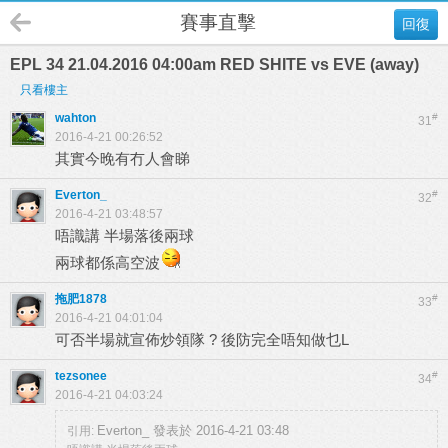
賽事直擊
回復
EPL 34 21.04.2016 04:00am RED SHITE vs EVE (away)
只看樓主
wahton
#
31
2016-4-21 00:26:52
其實今晚有冇人會睇
Everton_
#
32
2016-4-21 03:48:57
唔識講 半場落後兩球
兩球都係高空波
拖肥1878
#
33
2016-4-21 04:01:04
可否半場就宣佈炒領隊 ? 後防完全唔知做乜L
tezsonee
#
34
2016-4-21 04:03:24
Everton_ 發表於 2016-4-21 03:48
引用: