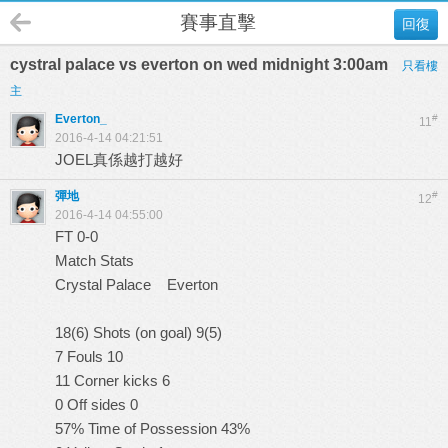
賽事直擊
回復
cystral palace vs everton on wed midnight 3:00am
只看樓
主
Everton_
#
11
2016-4-14 04:21:51
JOEL真係越打越好
彈地
#
12
2016-4-14 04:55:00
FT 0-0
Match Stats
Crystal Palace Everton
18(6) Shots (on goal) 9(5)
7 Fouls 10
11 Corner kicks 6
0 Off sides 0
57% Time of Possession 43%