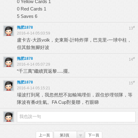
0 Yellow Cards 1
0 Red Cards 1
5 Saves 6
拖肥1878
#
13
2016-4-14 05:03:59
盧卡古-大跌volk，史東斯-計時炸彈，巴克里-一球中柱，
但其餘無腳好波
拖肥1878
#
14
2016-4-14 05:07:29
“千三萬”繼續買返黎.....擺。
拖肥1878
#
15
2016-4-14 05:15:21
場波打到尾，我忽然想不如輸鳩埋佢，跟住炒埋領隊，等
隊波有番d生氣。FA Cup對曼聯，冇眼睇
上一頁
第3頁
下一頁