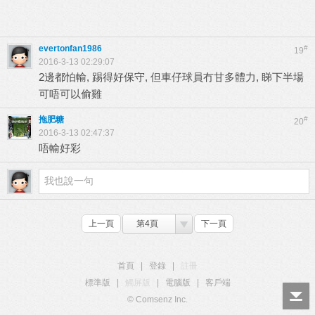
evertonfan1986
#
19
2016-3-13 02:29:07
2邊都怕輸, 踢得好保守, 但車仔球員冇甘多體力, 睇下半場
可唔可以偷雞
拖肥糖
#
20
2016-3-13 02:47:37
唔輸好彩
上一頁
第4頁
下一頁
首頁
|
登錄
|
註冊
標準版
|
觸屏版
|
電腦版
|
客戶端
© Comsenz Inc.