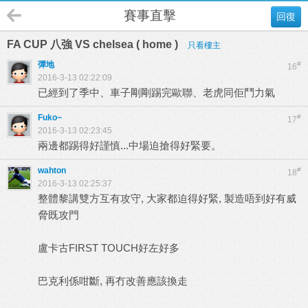
賽事直擊
回復
FA CUP 八強 VS chelsea ( home )
只看樓主
彈地
#
16
2016-3-13 02:22:09
已經到了季中、車子剛剛踢完歐聯、老虎同佢鬥力氣
Fuko~
#
17
2016-3-13 02:23:45
兩邊都踢得好謹慎...中場迫搶得好緊要。
wahton
#
18
2016-3-13 02:25:37
整體黎講雙方互有攻守, 大家都迫得好緊, 製造唔到好有威
脅既攻門
盧卡古FIRST TOUCH好左好多
巴克利係咁斷, 再冇改善應該換走