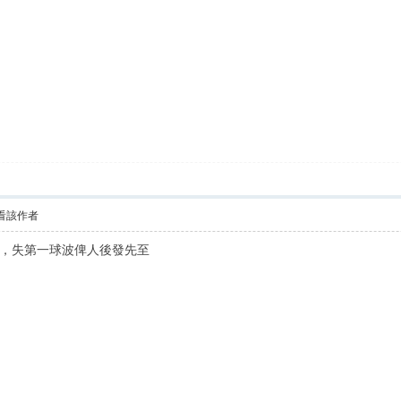
看該作者
，失第一球波俾人後發先至