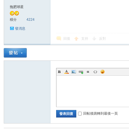
拖肥球星
積分
4224
發消息
回復
支持
反對
討
論
回帖後跳轉到最後一頁
發表回復