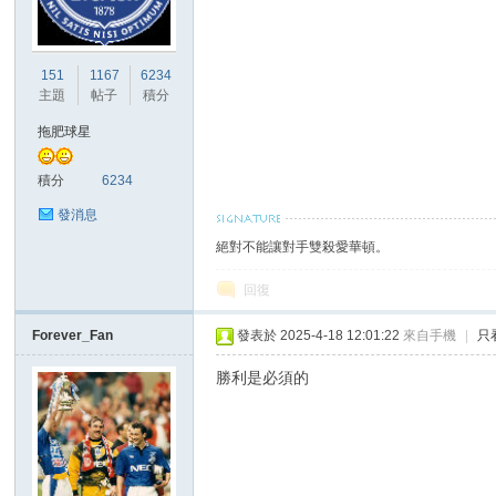
港
151
1167
6234
主題
帖子
積分
拖肥球星
積分
6234
發消息
絕對不能讓對手雙殺愛華頓。
愛
回復
Forever_Fan
發表於 2025-4-18 12:01:22
來自手機
|
只
勝利是必須的