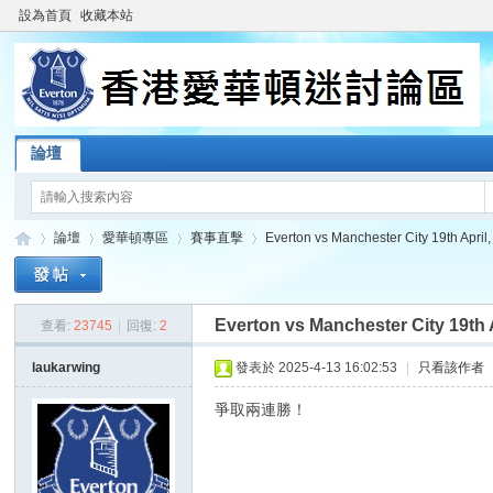
設為首頁
收藏本站
論壇
論壇
愛華頓專區
賽事直擊
Everton vs Manchester City 19th April
Everton vs Manchester City 19th A
查看:
23745
|
回復:
2
香
»
›
›
›
laukarwing
發表於 2025-4-13 16:02:53
|
只看該作者
爭取兩連勝！