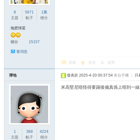
華
8
5671
1萬
主題
帖子
積分
拖肥球星
積分
15157
發消息
回復
支持
反對
頓
彈地
發表於 2025-4-20 00:37:54
來自手機
|
只
米高堅尼唔怪得要踢後備真係上唔到一線
迷
1
368
4224
主題
帖子
積分