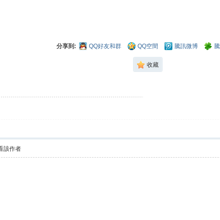
分享到:
QQ好友和群
QQ空間
騰訊微博
騰
收藏
看該作者