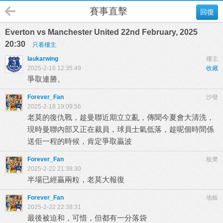
賽事直擊
回復
Everton vs Manchester United 22nd February, 2025
20:30
只看樓主
laukarwing
樓主
2025-2-16 12:35:49
收藏
爭取連勝。
Forever_Fan
沙發
2025-2-18 19:09:56
老莫的復仇戰，趁曼聯近期立立亂，傳聞今夏會大清洗，
現時曼聯內部又正在裁員，球員士氣低落，趁呢個時間係
送佢一程的時候，肯定爭取贏波
Forever_Fan
板凳
2025-2-22 21:38:30
半場已經贏兩粒，老莫大報復
Forever_Fan
地板
2025-2-22 22:38:31
最後被迫和，可惜，但都有一分落袋