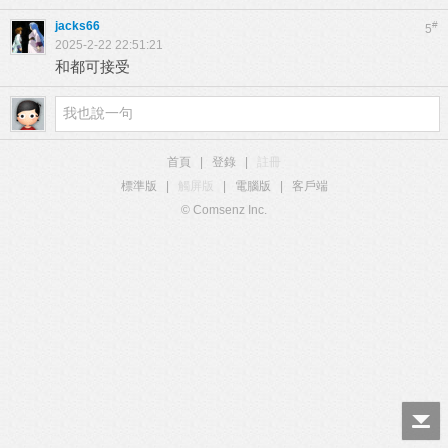
jacks66
#
5
2025-2-22 22:51:21
和都可接受
首頁
|
登錄
|
註冊
標準版
|
觸屏版
|
電腦版
|
客戶端
© Comsenz Inc.