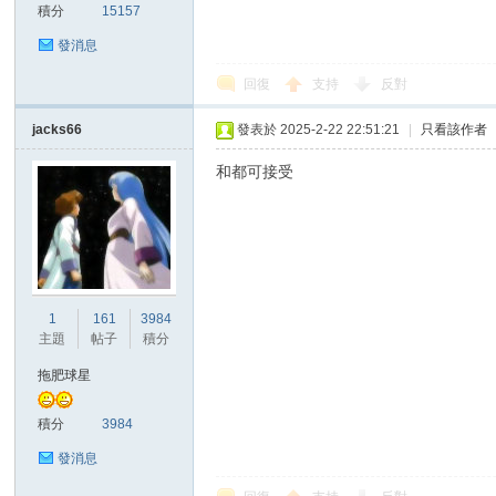
積分
15157
發消息
回復
支持
反對
區
jacks66
發表於 2025-2-22 22:51:21
|
只看該作者
和都可接受
1
161
3984
主題
帖子
積分
拖肥球星
積分
3984
發消息