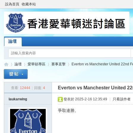
設為首頁
收藏本站
論壇
論壇
愛華頓專區
賽事直擊
Everton vs Manchester United 22nd Feb
Everton vs Manchester United 22
查看:
12444
|
回復:
4
香
»
›
›
›
laukarwing
發表於 2025-2-16 12:35:49
|
只看該作者
爭取連勝。