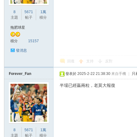
華
8
5671
1萬
主題
帖子
積分
拖肥球星
積分
15157
發消息
回復
支持
反對
頓
Forever_Fan
發表於 2025-2-22 21:38:30
來自手機
|
只
半場已經贏兩粒，老莫大報復
迷
8
5671
1萬
主題
帖子
積分