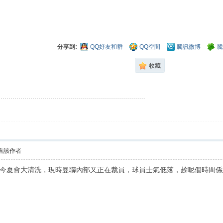
分享到:
QQ好友和群
QQ空間
騰訊微博
騰
收藏
看該作者
今夏會大清洗，現時曼聯內部又正在裁員，球員士氣低落，趁呢個時間係