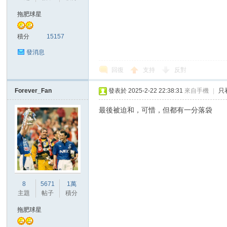
拖肥球星
積分
15157
發消息
回復
支持
反對
討
Forever_Fan
發表於 2025-2-22 22:38:31
來自手機
|
只
最後被迫和，可惜，但都有一分落袋
論
8
5671
1萬
主題
帖子
積分
拖肥球星