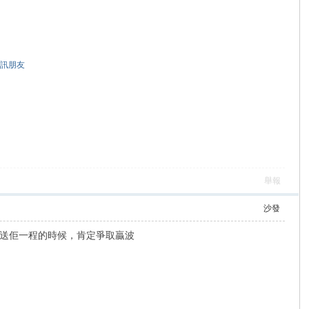
訊朋友
舉報
沙發
送佢一程的時候，肯定爭取贏波