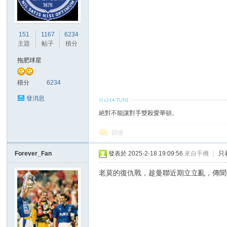
港
151
1167
6234
主題
帖子
積分
拖肥球星
積分
6234
發消息
絕對不能讓對手雙殺愛華頓。
愛
回復
Forever_Fan
發表於 2025-2-18 19:09:56
來自手機
|
只
老莫的復仇戰，趁曼聯近期立立亂，傳聞