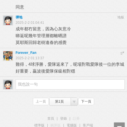
同意
彈地
地板
2025-2-2 01:04:41
成年都冇留意，因為心灰意冷
睇返呢幾年管理層都離晒譜
莫耶斯回歸老樹逢春的感覺
Forever_Fan
#
5
2025-2-2 01:13:37
難得，4球淨勝，愛隊返來了，呢場對戰愛隊後一位的李城
好重要，贏波後愛隊保級相對穩
上一頁
第1頁
下一頁
首頁
|
登錄
|
註冊
標準版
|
觸屏版
|
電腦版
|
客戶端