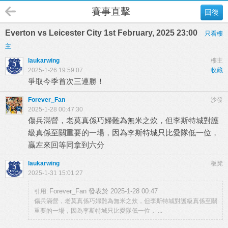
賽事直擊
回復
Everton vs Leicester City 1st February, 2025 23:00
只看樓
主
laukarwing
樓主
2025-1-26 19:59:07
收藏
爭取今季首次三連勝！
Forever_Fan
沙發
2025-1-28 00:47:30
傷兵滿營，老莫真係巧婦難為無米之炊，但李斯特城對護
級真係至關重要的一場，因為李斯特城只比愛隊低一位，
贏左來回等同拿到六分
laukarwing
板凳
2025-1-31 15:01:27
Forever_Fan 發表於 2025-1-28 00:47
引用:
傷兵滿營，老莫真係巧婦難為無米之炊，但李斯特城對護級真係至關
重要的一場，因為李斯特城只比愛隊低一位， ...