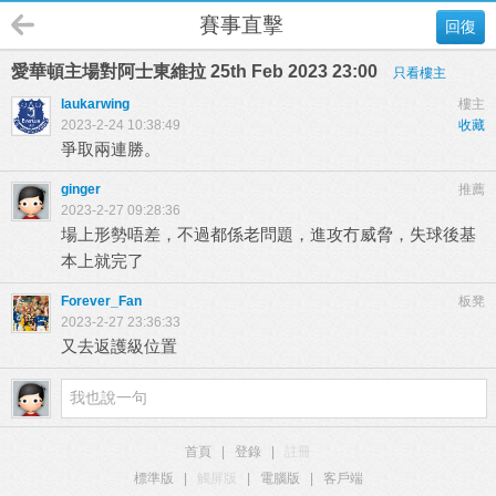
賽事直擊
回復
愛華頓主場對阿士東維拉 25th Feb 2023 23:00
只看樓主
laukarwing
樓主
2023-2-24 10:38:49
收藏
爭取兩連勝。
ginger
推薦
2023-2-27 09:28:36
場上形勢唔差，不過都係老問題，進攻冇威脅，失球後基
本上就完了
Forever_Fan
板凳
2023-2-27 23:36:33
又去返護級位置
首頁
|
登錄
|
註冊
標準版
|
觸屏版
|
電腦版
|
客戶端