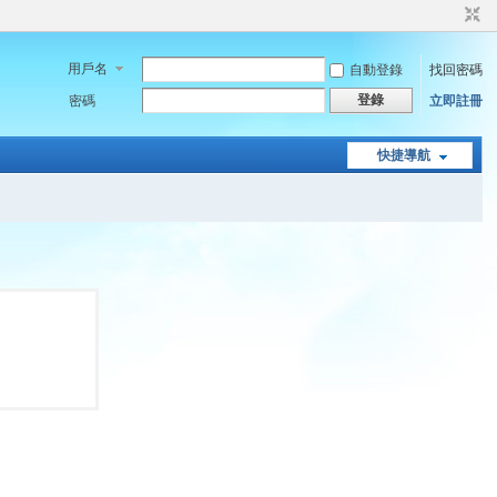
用戶名
自動登錄
找回密碼
登錄
密碼
立即註冊
快捷導航