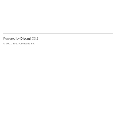
Powered by
Discuz!
X3.2
© 2001-2013
Comsenz Inc.