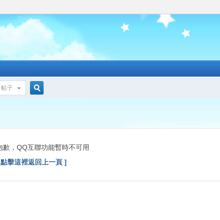
帖子
搜
索
抱歉，QQ互聯功能暫時不可用
[ 點擊這裡返回上一頁 ]