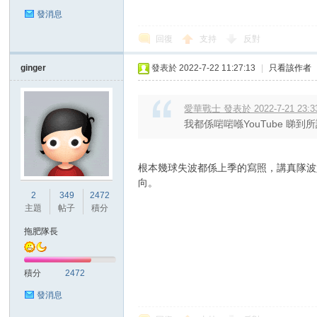
發消息
回復
支持
反對
ginger
發表於 2022-7-22 11:27:13
|
只看該作者
愛華戰士 發表於 2022-7-21 23:3
我都係啱啱喺YouTube 睇
根本幾球失波都係上季的寫照，講真隊波
向。
2
349
2472
主題
帖子
積分
拖肥隊長
積分
2472
發消息