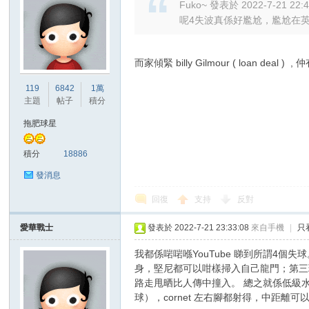
Fuko~ 發表於 2022-7-21 22:
呢4失波真係好尷尬，尷尬在英冠
而家傾緊 billy Gilmour ( loan deal
119
6842
1萬
主題
帖子
積分
討
拖肥球星
積分
18886
發消息
回復
支持
反對
愛華戰士
發表於 2022-7-21 23:33:08
來自手機
|
只
論
我都係啱啱喺YouTube 睇到所謂4
身，堅尼都可以咁樣掃入自己龍門；第三
路走甩晒比人傳中撞入。 總之就係低級水
球），cornet 左右腳都射得，中距