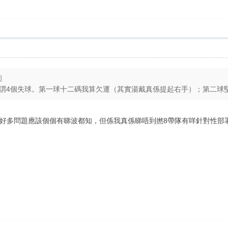
3
到所謂4個失球。第一球十二碼我算欠運（其實湯戴真係提起右手）；第二球堅尼
好多問題應該個個有睇波都知，但係我真係睇唔到撚8帶隊有咩針對性部