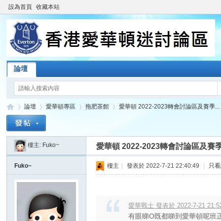
設為首頁
收藏本站
論壇
論壇
愛華頓專區
拖肥茶館
愛華頓 2022-2023轉會討論區及賽季...
樓主:
Fuko~
愛華頓 2022-2023轉會討論區及賽季.
香
»
›
›
›
Fuko~
樓主
|
發表於 2022-7-21 22:40:49
|
只看
愛華戰士 發表於 2022-7-21 21:5
有眼睇O既都睇到愛華頓呢班