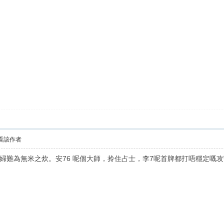
看該作者
難為無米之炊。安76 呢個大師，拎住占士，李7呢首牌都打唔穩定嘅攻