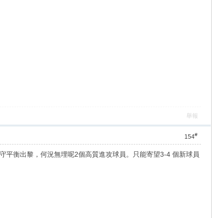
舉報
#
154
守平衡出黎，何況無埋呢2個高質進攻球員。只能寄望3-4 個新球員