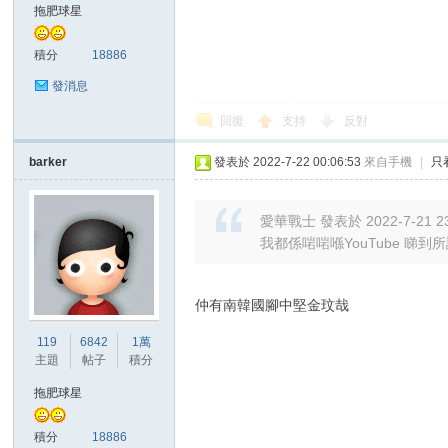
拖肥球星
積分
18886
發消息
回復
支持
反對
barker
發表於 2022-7-22 00:06:53
來自手機
|
只
愛華戰士 發表於 2022-7-21 23
我都係啱啱喺YouTube 睇
仲有南韓國腳中堅金玟哉
119
6842
1萬
主題
帖子
積分
拖肥球星
積分
18886