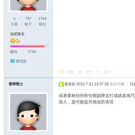
4
797
2764
主題
帖子
積分
區
拖肥隊長
積分
2764
發消息
回復
支持
反對
愛華戰士
發表於 2022-7-21 23:37:28
來自手機
|
只
或者要林伯特拎住呢副牌去打成績真係巧婦
加入，盡可能提升個攻防表現