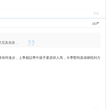
舉報
#
157
真係差 ...
署有咩進步，上季都話季中接手要原班人馬，今季暫時真係睇唔到方