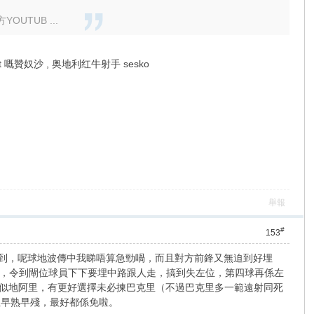
TUB ...
 agent 嘅贊奴沙 , 奥地利红牛射手 sesko
舉報
#
153
係差到，呢球地波傳中我睇唔算急勁喎，而且對方前鋒又無迫到好埋
，令到閘位球員下下要埋中路跟人走，搞到失左位，第四球再係左
法似似地阿里，有更好選擇未必揀巴克里（不過巴克里多一範遠射同死
但早熟早殘，最好都係免啦。