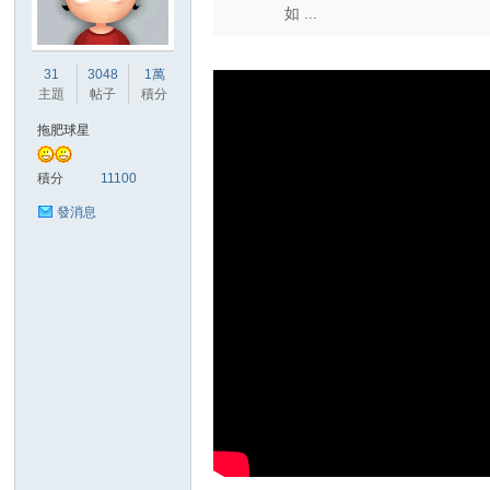
如 ...
港
31
3048
1萬
主題
帖子
積分
拖肥球星
積分
11100
發消息
愛