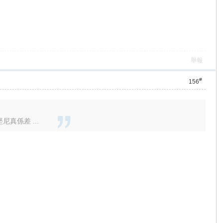
舉報
#
156
真係差 ...