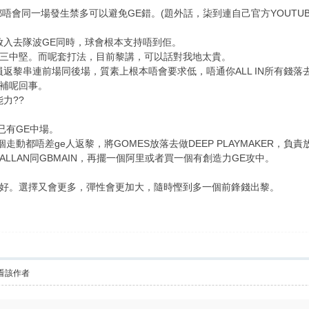
唔會同一場發生禁多可以避免GE錯。(題外話，柒到連自己官方YOUTUB
放入去隊波GE同時，球會根本支持唔到佢。
三中堅。而呢套打法，目前黎講，可以話對我地太貴。
返黎串連前場同後場，質素上根本唔會要求低，唔通你ALL IN所有錢落去
補呢回事。
力??
分已有GE中場。
買一個走動都唔差ge人返黎，將GOMES放落去做DEEP PLAYMAKER，負
LLAN同GBMAIN，再擺一個阿里或者買一個有創造力GE攻中。
好。選擇又會更多，彈性會更加大，隨時慳到多一個前鋒錢出黎。
看該作者