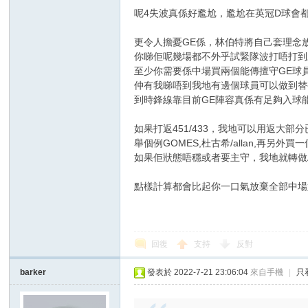
華
呢4失波真係好尷尬，尷尬在英冠D球會都
更令人擔憂GE係，林伯特將自己套理念
你睇佢呢幾場都不外乎試緊隊波打唔打到
至少你需要係中場買兩個能傳擅守GE球員
仲有我睇唔到我地有邊個球員可以做到替
到時鋒線靠目前GE陣容真係有足夠入球能
如果打返451/433，我地可以用返大部
頓
舉個例GOMES,杜古希/allan,再另外
如果佢狀態唔穩或者要主守，我地就轉做A
點樣計算都會比起你一口氣放棄全部中場
回復
支持
反對
barker
發表於 2022-7-21 23:06:04
來自手機
|
只
迷