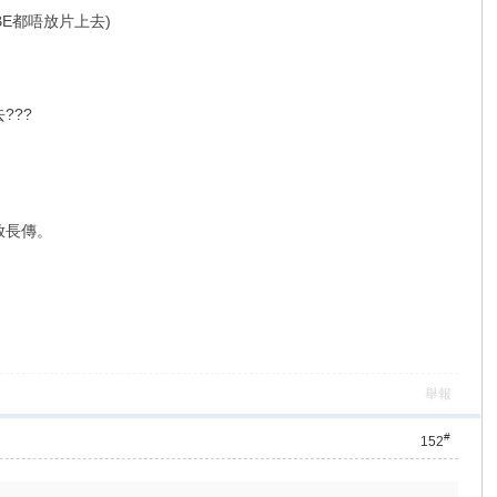
E都唔放片上去)
???
責放長傳。
舉報
#
152