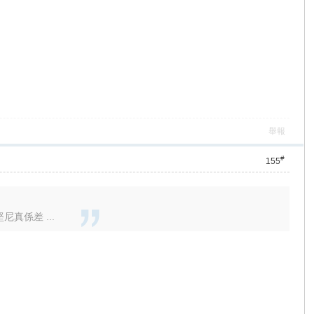
舉報
#
155
真係差 ...