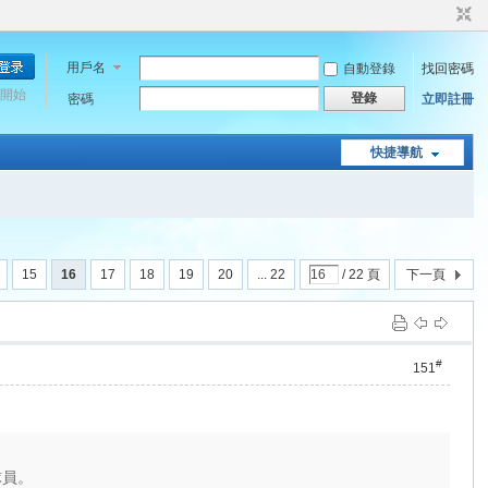
用戶名
自動登錄
找回密碼
開始
登錄
密碼
立即註冊
快捷導航
15
16
17
18
19
20
... 22
/ 22 頁
下一頁
#
151
球員。