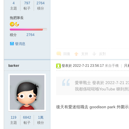
4
797
2764
主題
帖子
積分
拖肥隊長
積分
2764
發消息
回復
支持
反對
barker
發表於 2022-7-21 23:56:17
來自手機
|
只
愛華戰士 發表於 2022-7-21 23
我都係啱啱喺YouTube 睇
後天有愛迷组職去 goodison park 外圍示
119
6842
1萬
主題
帖子
積分