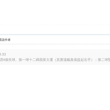
看該作者
:33
到所謂4個失球。第一球十二碼我算欠運（其實湯戴真係提起右手）；第二球堅尼