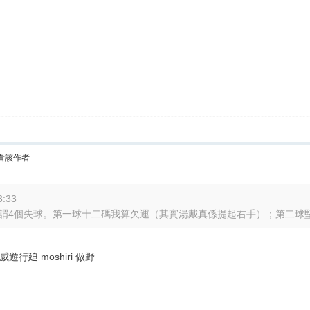
看該作者
:33
到所謂4個失球。第一球十二碼我算欠運（其實湯戴真係提起右手）；第二球堅尼
威遊行廹 moshiri 做野