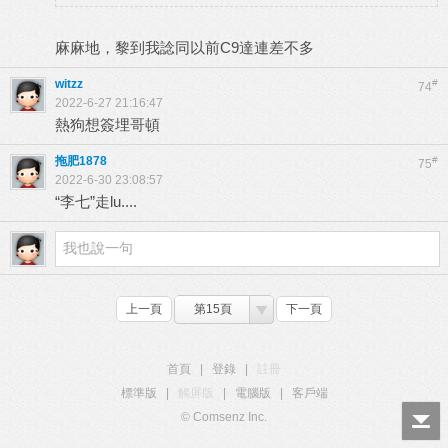
麻麻地，黎到我諗同以前C9達連差不多
witzz
#
74
2022-6-27 21:16:47
熱狗想簽埋哥頓
拖肥1878
#
75
2022-6-30 23:08:57
“李七”走lu....
上一頁
第15頁
下一頁
首頁
|
登錄
|
註冊
標準版
|
觸屏版
|
電腦版
|
客戶端
© Comsenz Inc.