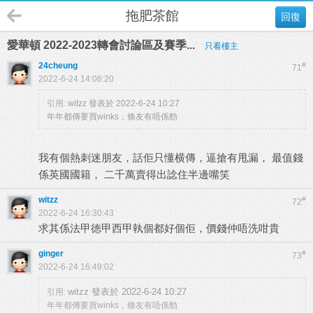
拖肥茶館
回復
愛華頓 2022-2023轉會討論區及賽季...
只看樓主
24cheung
#
71
2022-6-24 14:06:20
引用:
witzz 發表於 2022-6-24 10:27
年年都傳要買winks，條友有唔係勁
我有個熱刺迷朋友，話佢只懂横傳，逼搶有甩漏， 最值錢
係英國國籍， 二千萬賣得出諗住半邊嘴笑
witzz
#
72
2022-6-24 16:30:43
求其係法甲徳甲西甲執個都好個佢，價錢仲唔洗咁貴
ginger
#
73
2022-6-24 16:49:02
witzz 發表於 2022-6-24 10:27
引用:
年年都傳要買winks，條友有唔係勁