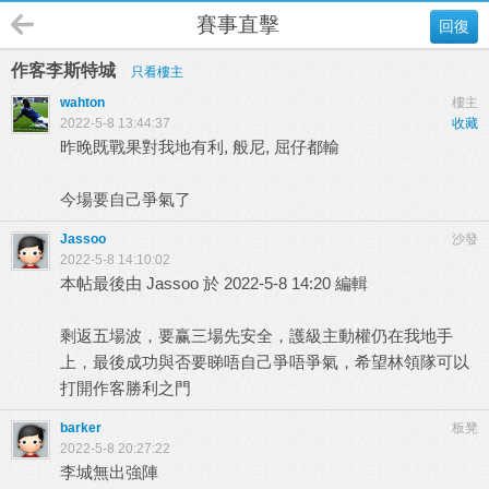
賽事直擊
回復
作客李斯特城
只看樓主
wahton
樓主
2022-5-8 13:44:37
收藏
昨晚既戰果對我地有利, 般尼, 屈仔都輸
今場要自己爭氣了
Jassoo
沙發
2022-5-8 14:10:02
本帖最後由 Jassoo 於 2022-5-8 14:20 編輯
剩返五場波，要赢三場先安全，護級主動權仍在我地手
上，最後成功與否要睇唔自己爭唔爭氣，希望林領隊可以
打開作客勝利之門
barker
板凳
2022-5-8 20:27:22
李城無出強陣