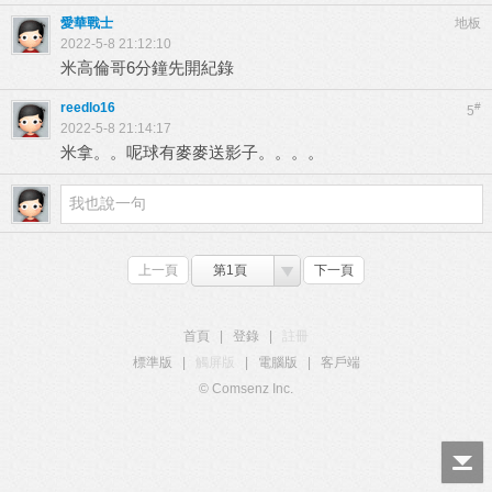
愛華戰士
地板
2022-5-8 21:12:10
米高倫哥6分鐘先開紀錄
reedlo16
#
5
2022-5-8 21:14:17
米拿。。呢球有麥麥送影子。。。。
上一頁
第1頁
下一頁
首頁
|
登錄
|
註冊
標準版
|
觸屏版
|
電腦版
|
客戶端
© Comsenz Inc.