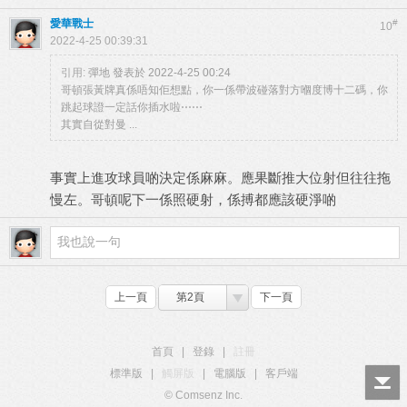
愛華戰士
#
10
2022-4-25 00:39:31
引用:
彈地 發表於 2022-4-25 00:24
哥頓張黃牌真係唔知佢想點，你一係帶波碰落對方嗰度博十二碼，你
跳起球證一定話你插水啦⋯⋯
其實自從對曼 ...
事實上進攻球員啲決定係麻麻。應果斷推大位射但往往拖
慢左。哥頓呢下一係照硬射，係搏都應該硬淨啲
上一頁
第2頁
下一頁
首頁
|
登錄
|
註冊
標準版
|
觸屏版
|
電腦版
|
客戶端
© Comsenz Inc.