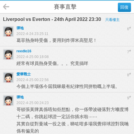
賽事直擊
回復
Liverpool vs Everton - 24th April 2022 23:30
只看樓主
彈地
#
6
2022-4-24 23:25:11
葛菲熱身時受傷，要用到炸彈米高堅尼！
reedlo16
#
7
2022-4-25 00:18:08
經常有球員熱身受傷。。。究竟搞咩
愛華戰士
#
8
2022-4-25 00:22:56
今個上半場係今屆我睇最有紀律性同拼勁嘅上半場。
彈地
#
9
2022-4-25 00:24:23
哥頓張黃牌真係唔知佢想點，你一係帶波碰落對方嗰度博
十二碼，你跳起球證一定話你插水啦⋯⋯
其實自從對曼城一役之後，睇咗咁多場我覺得球證對我哋
係有偏見的