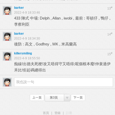
barker
#
13
2022-4-9 18:33:46
433 陣式 中場: Delph , Allan , iwobi , 最前 : 哥頓仔 , 鴨仔 ,
李察利臣
barker
#
14
2022-4-9 18:34:30
後防 : 高文 , Godfrey , MK , 米高蘭高
killersmiling
#
15
2022-4-9 18:55:50
痴線!出德夫死梗!攻又唔得守又唔得;呢個根本廢!仲衰過伊
禾比!佢起碼纏得出
上一頁
第3頁
下一頁
首頁
|
登錄
|
註冊