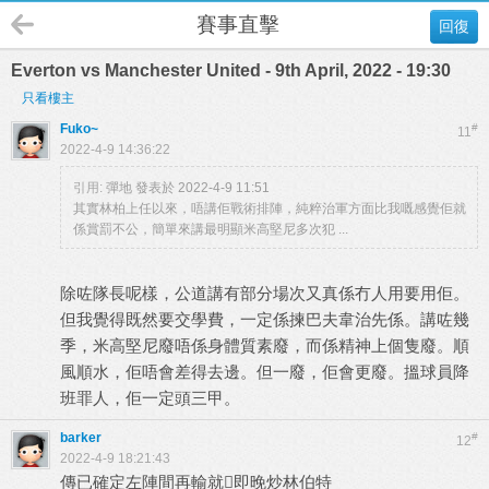
賽事直擊
回復
Everton vs Manchester United - 9th April, 2022 - 19:30
只看樓主
Fuko~
#
11
2022-4-9 14:36:22
引用:
彈地 發表於 2022-4-9 11:51
其實林柏上任以來，唔講佢戰術排陣，純粹治軍方面比我嘅感覺佢就
係賞罰不公，簡單來講最明顯米高堅尼多次犯 ...
除咗隊長呢樣，公道講有部分場次又真係冇人用要用佢。
但我覺得既然要交學費，一定係揀巴夫韋治先係。講咗幾
季，米高堅尼廢唔係身體質素廢，而係精神上個隻廢。順
風順水，佢唔會差得去邊。但一廢，佢會更廢。搵球員降
班罪人，佢一定頭三甲。
barker
#
12
2022-4-9 18:21:43
傳已確定左陣間再輸就即晚炒林伯特