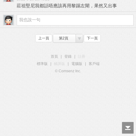
莊祖堅尼我都話唔應該再用黎踢左閘，果然又出事
上一頁
第2頁
下一頁
首頁
|
登錄
|
註冊
標準版
|
觸屏版
|
電腦版
|
客戶端
© Comsenz Inc.