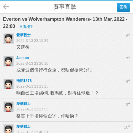
賽事直擊
回復
Everton vs Wolverhampton Wanderers- 13th Mar, 2022 -
22:00
只看樓主
愛華戰士
#
6
2022-3-13 23:15:29
又落後
Jassoo
#
7
2022-3-13 23:20:10
成隊波個個行行企企，都唔似搶緊分咁
拖肥1878
#
8
2022-3-13 23:23:25
响自己主場踢d咁嘅鳩波，對得住球迷！？
愛華戰士
#
9
2022-3-13 23:27:55
格雷下半場得個企字，仲唔換？
愛華戰士
#
10
2022-3-13 23:40:21