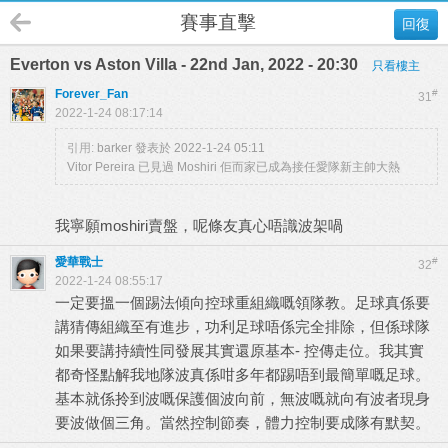
賽事直擊
回復
Everton vs Aston Villa - 22nd Jan, 2022 - 20:30
只看樓主
Forever_Fan
#
31
2022-1-24 08:17:14
引用:
barker 發表於 2022-1-24 05:11
Vitor Pereira 已見過 Moshiri 佢而家已成為接任愛隊新主帥大熱
我寧願moshiri賣盤，呢條友真心唔識波架喎
愛華戰士
#
32
2022-1-24 08:55:17
一定要搵一個踢法傾向控球重組織嘅領隊教。足球真係要
講猜傳組織至有進步，功利足球唔係完全排除，但係球隊
如果要講持續性同發展其實還原基本- 控傳走位。我其實
都奇怪點解我地隊波真係咁多年都踢唔到最簡單嘅足球。
基本就係拎到波嘅保護個波向前，無波嘅就向有波者現身
要波做個三角。當然控制節奏，體力控制要成隊有默契。