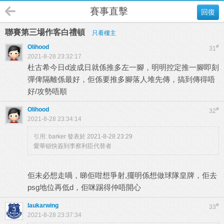
賽事直擊
回復
聯賽第三場作客白禮頓
只看樓主
Olihood
#
31
2021-8-28 23:32:17
杜古希今日d波成日就係推多左一腳，明明控定推一腳即刻
彈俾隔離係最好，佢係要推多腳落人堆先傳，搞到傳得唔
好/攻勢唔順
Olihood
#
32
2021-8-28 23:34:14
引用:
barker 發表於 2021-8-28 23:29
愛華頓快簽到李察利臣代替者
佢未必想走喎，睇佢咁想爭射,擺明係想做球隊皇牌，佢去
psg地位再低d，佢咪踢得仲唔開心
laukarwing
#
33
2021-8-28 23:37:34