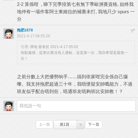
2-2 算係咁 , 睇下完季排第七有無下季歐洲賽資格, 始终我
地仲有一場作客阿士東維拉的補賽未打, 我地只少 spurs 一
分
拖肥1878
#
5
2021-4-17 08:55:26
引用:
彈地 發表於 2021-4-17 05:02
有點傷感，從來比賽沒有人發帖，這是第一次，我亦希望是最後一
次！
之前分數上大把優勢响手……搞到依家咁完全係自己攞
嚟。我支持拖肥超過三十年，我唔懷疑安帥嘅能力，不過
班友似乎配合唔到佢，唔通班友唔夠班比安帥教！？
上一頁
第1頁
下一頁