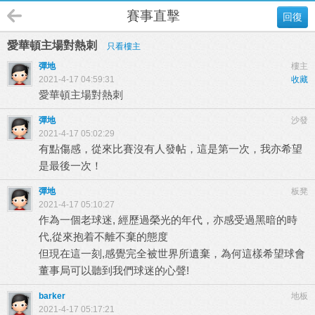
賽事直擊
回復
愛華頓主場對熱刺
只看樓主
彈地
樓主
2021-4-17 04:59:31
收藏
愛華頓主場對熱刺
彈地
沙發
2021-4-17 05:02:29
有點傷感，從來比賽沒有人發帖，這是第一次，我亦希望
是最後一次！
彈地
板凳
2021-4-17 05:10:27
作為一個老球迷, 經歷過榮光的年代，亦感受過黑暗的時
代,從來抱着不離不棄的態度
但現在這一刻,感覺完全被世界所遺棄，為何這樣希望球會
董事局可以聽到我們球迷的心聲!
barker
地板
2021-4-17 05:17:21