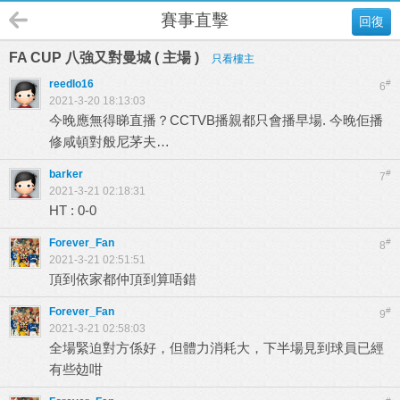
賽事直擊
回復
FA CUP 八強又對曼城 ( 主場 )
只看樓主
reedlo16
#
6
2021-3-20 18:13:03
今晚應無得睇直播？CCTVB播親都只會播早場. 今晚佢播
修咸頓對般尼茅夫…
barker
#
7
2021-3-21 02:18:31
HT : 0-0
Forever_Fan
#
8
2021-3-21 02:51:51
頂到依家都仲頂到算唔錯
Forever_Fan
#
9
2021-3-21 02:58:03
全場緊迫對方係好，但體力消耗大，下半場見到球員已經
有些攰咁