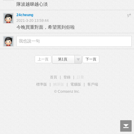
隊波越睇越心淡
24cheung
#
5
2021-3-20 13:59:44
今晚買重對面，希望黑到佢啦
上一頁
第1頁
下一頁
首頁
|
登錄
|
註冊
標準版
|
觸屏版
|
電腦版
|
客戶端
© Comsenz Inc.