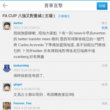
賽事直擊
回復
FA CUP 八強又對曼城 ( 主場 )
只看樓主
barker
樓主
2021-3-18 12:09:11
收藏
我就無眼睇喇 , 唔知大家點 ？有一則 news今早在everton
的 twitter transfer news 睇到 墨西哥球隊拿根亞的一號門
將 Carlos Acevedo 下季傳加盟我地度, 真不知呢位門將係
乜料 ？另外twitter 亦有傳我地對博洛尼亞瑞典中場
svanberg 好有興趣
laukarwing
沙發
2021-3-18 15:10:51
係時候創造奇蹟了。
ginger
板凳
2021-3-20 08:57:50
文員占士都出唔到，奇蹟機會接近0啦
Forever_Fan
地板
2021-3-20 09:34:08