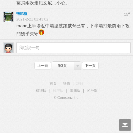
葛飛兩次走甩文尼…小心。
拖肥糖
#
15
2021-2-21 02:43:02
mane上半場返中場搵波踢威脅已有，下半場打最前兩下攻
門幾乎失守
上一頁
第3頁
下一頁
首頁
|
登錄
|
註冊
標準版
|
觸屏版
|
電腦版
|
客戶端
© Comsenz Inc.