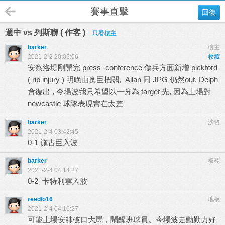
賽事直擊
回復
週中 vs 列斯聯 ( 作客 )
只看樓主
barker
樓主
2021-2-2 20:05:06
收藏
安察洛堤剛開完 press -conference 傷兵方面新增 pickford
( rib injury ) 明晚由奧臣把關, Allan 同 JPG 仍然out, Delph
會復出 , 今場波我只希望以一分為 target 先, 因為上場對
newcastle 球隊表現實在太差
barker
沙發
2021-2-4 03:42:45
0-1 施古臣入波
barker
板凳
2021-2-4 04:14:27
0-2 卡特利雲入波
reedlo16
地板
2021-2-4 04:16:27
可能上場安帥破口大罵，鬧醒班球員。今場波走動勤力好