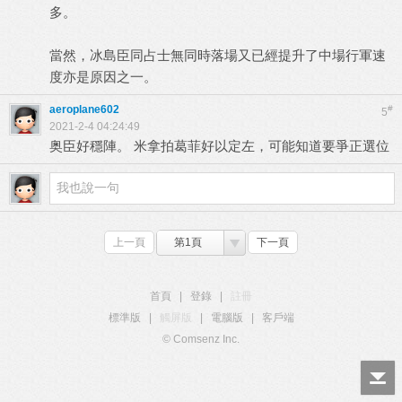
多。
當然，冰島臣同占士無同時落場又已經提升了中場行軍速
度亦是原因之一。
aeroplane602
#
5
2021-2-4 04:24:49
奥臣好穩陣。 米拿拍葛菲好以定左，可能知道要爭正選位
上一頁
第1頁
下一頁
首頁
|
登錄
|
註冊
標準版
|
觸屏版
|
電腦版
|
客戶端
© Comsenz Inc.