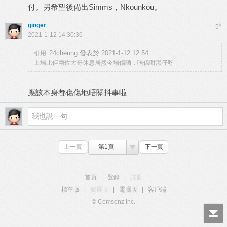
付。另希望後備出Simms，Nkounkou。
ginger
#
5
2021-1-12 14:30:36
24cheung 發表於 2021-1-12 12:54
引用:
上場比佢兩位大哥休息居然今場傷晒，唔係咁黑仔呀
應該本身都傷傷地唔關抖事啦
上一頁
第1頁
下一頁
首頁
|
登錄
|
註冊
標準版
|
觸屏版
|
電腦版
|
客戶端
© Comsenz Inc.