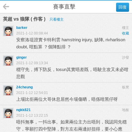
賽事直擊
回復
英超 vs 狼隊 ( 作客 )
只看樓主
barker
樓主
2021-1-12 00:08:44
收藏
安察洛堤證實卡特利雲 hamstring injury, 缺陣, rivharlison
doubt, 咁點算 ？個陣點排 ？
ginger
沙發
2021-1-12 09:13:34
穩守先，搏下防反，tosun其實唔差既，唔駛主攻又未必咁
悲觀
24cheung
板凳
2021-1-12 12:54:01
上場比佢兩位大哥休息居然今場傷晒，唔係咁黑仔呀
ngkk821
地板
2021-1-12 13:22:15
唔抖無事，一抖出事。如果兩位主力出唔到，我認同先穩
守，寧願打四中堅陣，對方左右兩邊好扭得，要小心應