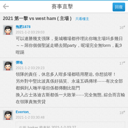
賽事直擊
回復
2021 第一擊 vs west ham ( 主場 )
只看樓主
拖肥1878
#
16
2021-1-2 03:29:03
可以連勝幾支强隊，曼城嗰場都停埋比你哋主場呌多幾日
～～屌你個個聖誕走晒去開party，呢場完全無form，亂9
咁踢
彈地
#
17
2021-1-2 03:29:23
領隊的責任，休息多人咁多場都唔用壓迫, 你想掂呀！
另外對中堅比波真係好搞笑、永遠五碼傳球⋯⋯有次全部
都焗到人哋半場但係都傳翻比龍門
換入占士洛迪古斯都係一大敗筆⋯⋯完全無態, 綜合而言輸
在領隊責無旁貸
Everton_
#
18
2021-1-2 03:30:48
barker 發表於 2021-1-2 03:27
引用: