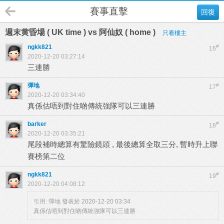
賽事直擊
回復
週末黄昏場 ( UK time ) vs 阿仙奴 ( home )
只看樓主
ngkk821
#
16
2020-12-20 03:27:14
三連勝
彈地
#
17
2020-12-20 03:34:40
真係估唔到對住啲傳統強隊可以三連勝
barker
#
18
2020-12-20 03:35:21
尾段補時總算有驚險鏡頭 , 最後總算全取三分, 暫時升上聯
賽榜第二位
ngkk821
#
19
2020-12-20 04:08:12
引用:
彈地 發表於 2020-12-20 03:34
真係估唔到對住啲傳統強隊可以三連勝