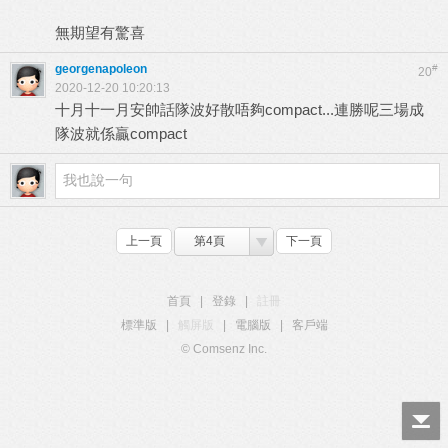
無期望有驚喜
georgenapoleon
#
20
2020-12-20 10:20:13
十月十一月安帥話隊波好散唔夠compact...連勝呢三場成
隊波就係贏compact
上一頁
第4頁
下一頁
首頁
|
登錄
|
註冊
標準版
|
觸屏版
|
電腦版
|
客戶端
© Comsenz Inc.