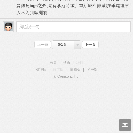
曼傳統big6之外,還有李斯特城、韋斯咸和修咸頓!季尾埋單
入不入到歐洲賽!
上一頁
第1頁
下一頁
首頁
|
登錄
|
註冊
標準版
|
觸屏版
|
電腦版
|
客戶端
© Comsenz Inc.