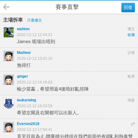
賽事直擊
回復
主場拆車
只看樓主
wahton
樓主
2020-12-12 12:44:31
收藏
James 呢場出唔到
Mathew
沙發
2020-12-12 13:41:18
無得打
ginger
板凳
2020-12-12 14:16:03
輸少當嬴，希望用返4後唔好亂排陣
laukarwing
地板
2020-12-12 16:25:58
希望左閘及右閘都可以出新人。
Everton2018
#
5
2020-12-12 17:04:41
直至目前為止,聯賽積分榜排在我們前面的有8隊,利熱車雙