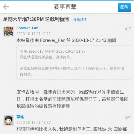
賽事直擊
回復
星期六早場7:30PM 迎戰利物浦
只看樓主
Forever_Fan
#
41
2020-10-17 21:42:12
本帖最後由 Forever_Fan 於 2020-10-17 21:43 編輯
引用:
reedlo16 發表於 2020-10-17 21:37
我直情唔覺得係越位。真係好彩。
米拿點解咁鐘意解圍輕輕一腳彈出禁區頂？攞你命三千。應是習慣，
好難改。 ...
盧卡古唔同，愛隊青訓出來的，雖然鴨仔只算半個親生
仔，打得出名堂的前鋒除朗尼就係鴨仔了，當然鴨仔離朗
尼巔峰時的級數還有段距離
彈地
#
42
2020-10-17 21:43:37
想講吓伊和比換入後, 我留意到佢有三, 四球波,六 四波都