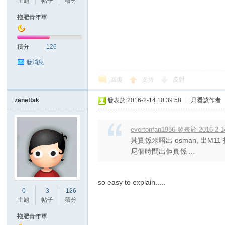
主題
帖子
積分
拖肥青年軍
積分
126
發消息
討
回復
支持
反對
zanettak
發表於 2016-2-14 10:39:58
|
只看該作者
evertonfan1986 發表於 2016-2-1
其實係米唔出 osman, 出M11 
尼個時間出佢真係 ...
論
so easy to explain.....
0
3
126
主題
帖子
積分
拖肥青年軍