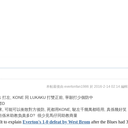
本帖最後由 evertonfan1986 於 2016-2-14 02:14 編輯
11 打左, KONE 同 LUKAKU 打雙正前, 寧願打少個防中
際D
出來, 可能可以衝散對方後防, 死都用KONE, 駛左千幾萬都唔用, 真係幾好笑
術係米助教負責多D? 很少見馬仔同助教商量
lt to explain
Everton's 1-0 defeat by West Brom
after the Blues had 3