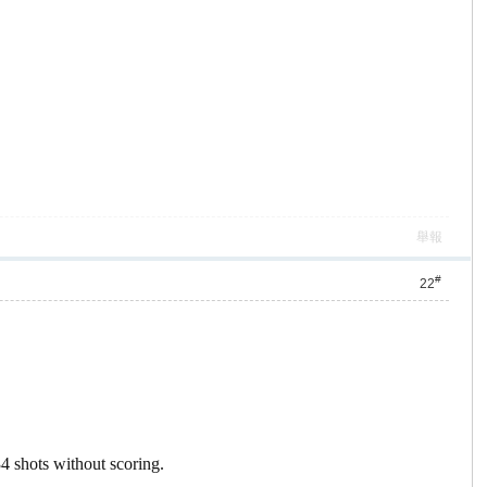
舉報
#
22
4 shots without scoring.