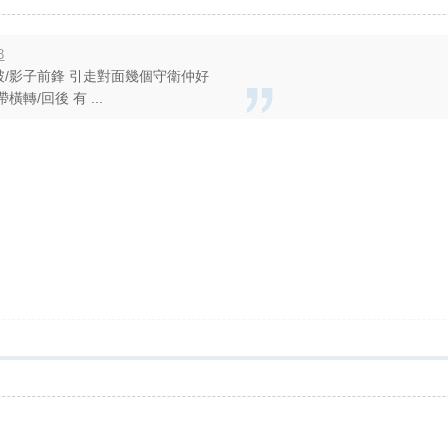
3
突破/影子前鋒 引走對面幾個守衛仲好
轉/回後 有 ...