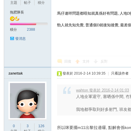
華
主題
帖子
積分
拖肥隊長
馬仔連咩問題都唔知就真係好有問題, 人地D
勁人就先知先覺, 普通個D就後知後覺, 最差
積分
2388
發消息
頓
回復
支持
反對
zanettak
發表於 2016-2-14 10:39:35
|
只看該作者
wahton 發表於 2016-2-14 01:03
人地全軍退守, 塞哂係中間, 
我地都爭取到好多射門, 班友都盡
迷
0
3
126
所以咪要擺m11出黎拉邊囉, 點解會係kone....