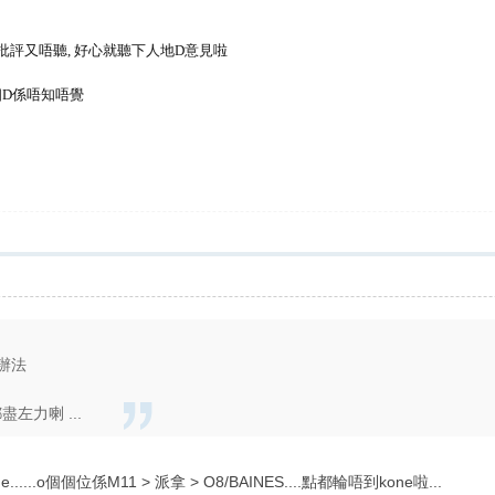
批評又唔聽, 好心就聽下人地D意見啦
個D係唔知唔覺
冇辦法
左力喇 ...
..o個個位係M11 > 派拿 > O8/BAINES....點都輪唔到kone啦...