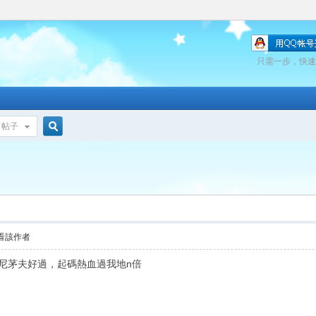
只需一步，快速
帖子
搜
索
]
看該作者
般尼茅夫好過，起碼熱血過我地n倍