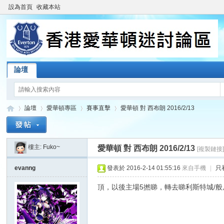
設為首頁
收藏本站
論壇
論壇
愛華頓專區
賽事直擊
愛華頓 對 西布朗 2016/2/13
樓主:
Fuko~
愛華頓 對 西布朗 2016/2/13
[複製鏈接
香
»
›
›
›
evanng
發表於 2016-2-14 01:55:16
來自手機
|
只
頂，以後主場5撚睇，轉去睇利斯特城/