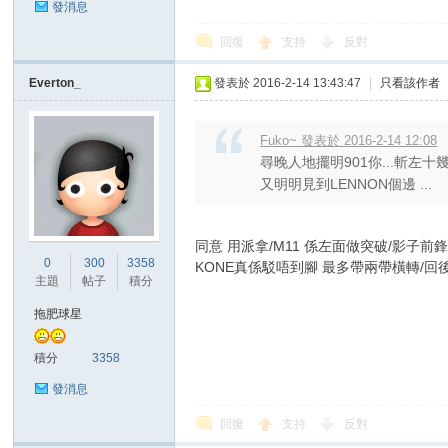
發消息
回復
支持
反對
Everton_
發表於 2016-2-14 13:43:47
|
只看該作者
Fuko~ 發表於 2016-2-14 12:08
尋晚人地擺明901你...斬左
又明明見到LENNON個邊 ...
同意 用派拿/M11 係左面做突破/影子
0
300
3358
KONE真係駁唔到腳 最多帶兩帶橫轉/
主題
帖子
積分
拖肥球星
積分
3358
發消息
回復
支持
反對