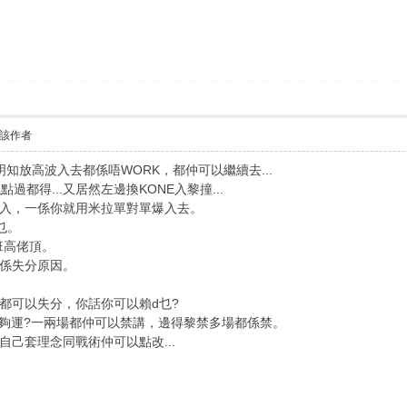
該作者
明知放高波入去都係唔WORK，都仲可以繼續去...
過都得...又居然左邊換KONE入黎撞...
入，一係你就用米拉單對單爆入去。
乜。
班高佬頂。
係失分原因。
都可以失分，你話你可以賴d乜?
o?唔夠運?一兩場都仲可以禁講，邊得黎禁多場都係禁。
己套理念同戰術仲可以點改...