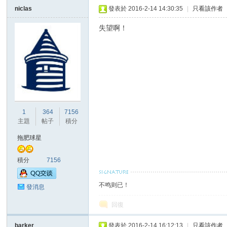
niclas
發表於 2016-2-14 14:30:35
|
只看該作者
失望啊！
1
364
7156
主題
帖子
積分
拖肥球星
積分
7156
不鸣则已！
發消息
回復
barker
發表於 2016-2-14 16:12:13
|
只看該作者