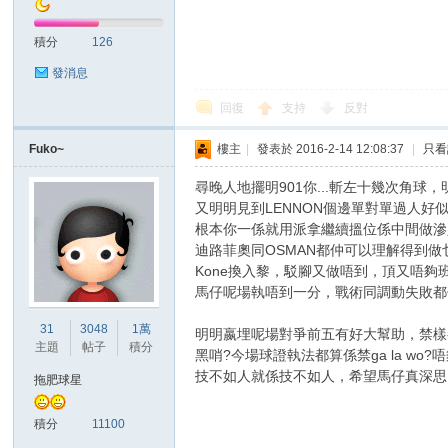
積分
126
發消息
回復
支持
反對
區
Fuko~
樓主
|
發表於 2016-2-14 12:08:37
|
只看
尋晚人地擺明901你...斬左十幾次角球，
又明明見到LENNON個邊單對單過人好似點
根本你一係就用派拿繼續搵位係中間做滲
迪路菲奧同OSMAN都仲可以理解得到做
Kone換入黎，駁腳又做唔到，頂又唔夠
馬仔呢場執唔到一分，戰術同調動失敗都
31
3048
1萬
明明嬴埋呢場對爭前五有好大幫助，禁樣
主題
帖子
積分
黑哨?今場球證執法都算係禁ga la w
技不如人就係技不如人，希望馬仔真深思自
拖肥球星
積分
11100