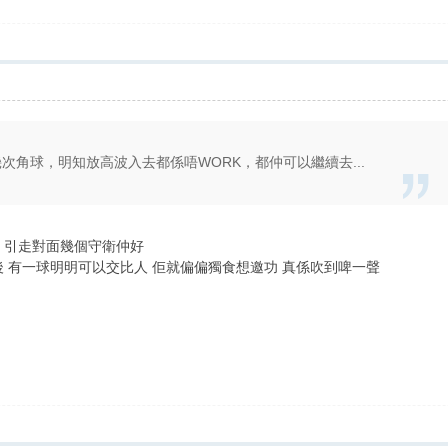
十幾次角球，明知放高波入去都係唔WORK，都仲可以繼續去...
前鋒 引走對面幾個守衛仲好
回後 有一球明明可以交比人 佢就偏偏獨食想邀功 真係吹到啤一聲