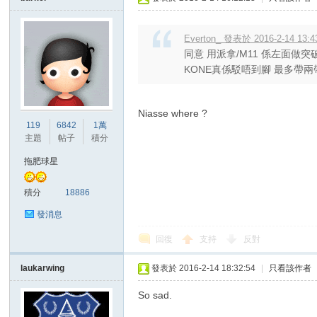
Everton_ 發表於 2016-2-14 13:4
同意 用派拿/M11 係左面做
KONE真係駁唔到腳 最多帶兩帶橫
Niasse where ?
119
6842
1萬
主題
帖子
積分
拖肥球星
積分
18886
發消息
回復
支持
反對
laukarwing
發表於 2016-2-14 18:32:54
|
只看該作者
So sad.