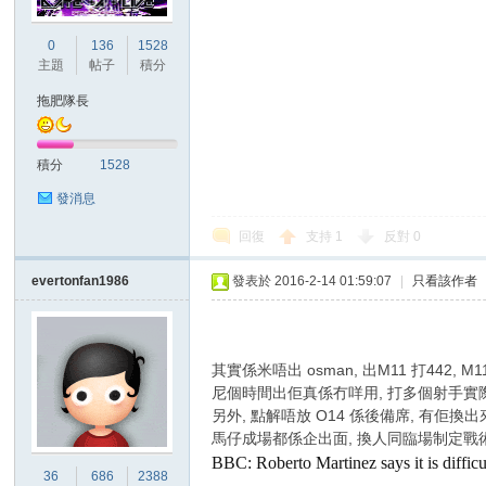
0
136
1528
港
主題
帖子
積分
拖肥隊長
積分
1528
發消息
回復
支持
1
反對
0
愛
evertonfan1986
發表於 2016-2-14 01:59:07
|
只看該作者
其實係米唔出 osman, 出M11 打442, M
尼個時間出佢真係冇咩用, 打多個射手實
另外, 點解唔放 O14 係後備席, 有佢換
馬仔成場都係企出面, 換人同臨場制定戰
BBC: Roberto Martinez says it is difficu
36
686
2388