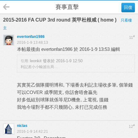
賽事直擊
回復
2015-2016 FA CUP 3rd round 英甲杜根咸 ( home )
只看樓
主
evertonfan1986
#
11
2016-1-9 13:48:13
本帖最後由 evertonfan1986 於 2016-1-9 13:53 編輯
leonkit 發表於 2016-1-9 12:50
引用:
利記差小小輸波出局…
其實英乙個隊擺明博和, 下場番去利記主場收多筆, 個筆錢
可以COVER 成季開支, 你話會唔會贏先
好多低組別球隊就係等尼D機會, 上電視, 搵錢
我地今場對手都不只幾開心, 未打已完成任務
niclas
#
12
2016-1-9 14:42:21