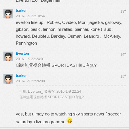
Everton 2:0 Dagenham
barker
#
13
2016-1-9 22:10:54
everton line up : Robles, Ovideo, Mori, jagielka, galloway,
gibson, besic, lennon, mirallas, piennar, kone ! sub :
howard, Deulofeu, Barkley, Osman, Leandro , McAleny,
Pennington
Everton_
#
14
2016-1-9 22:24:01
係咪無電視台轉播 SPORTCAST個D有無?
barker
#
15
2016-1-9 22:26:08
Everton_ 發表於 2016-1-9 22:24
引用:
係咪無電視台轉播 SPORTCAST個D有無?
yes, but u may go to watching sky sports news ( soccer
saturday ) live programme