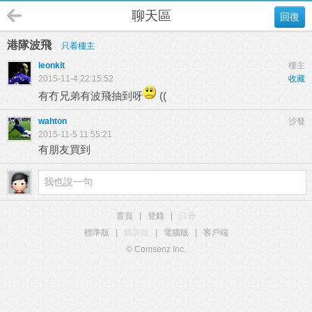
聊天區
回復
港隊波飛
只看樓主
leonkit
樓主
2015-11-4 22:15:52
收藏
有冇兄弟有波飛抽到呀
((
wahton
沙發
2015-11-5 11:55:21
有朋友買到
首頁
|
登錄
|
註冊
標準版
|
觸屏版
|
電腦版
|
客戶端
© Comsenz Inc.