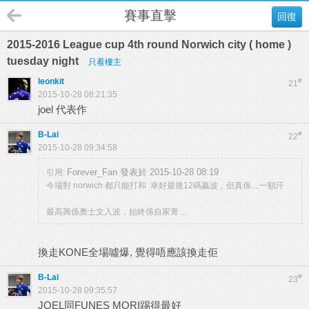
賽事直擊
回復
2015-2016 League cup 4th round Norwich city ( home )
tuesday night
只看樓主
leonkit
#
21
2015-10-28 08:21:35
joel 代表作
B-Lai
#
22
2015-10-28 09:34:58
Forever_Fan 發表於 2015-10-28 08:19
引用:
今場對 norwich 都只能打和 幸好最後12碼贏波，但真係....一額汗
最高興係奧士文入波，始終係自家青 ...
換走KONE全場噓爆, 覺得唔應該換走佢
B-Lai
#
23
2015-10-28 09:35:57
JOEL同FUNES MORI踢得最好