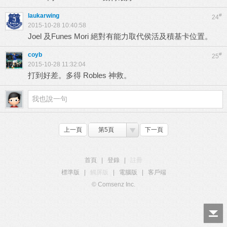
laukarwing
#
24
2015-10-28 10:40:58
Joel 及Funes Mori 絕對有能力取代侯活及積基卡位置。
coyb
#
25
2015-10-28 11:32:04
打到好差。多得 Robles 神救。
上一頁
第5頁
下一頁
首頁
|
登錄
|
註冊
標準版
|
觸屏版
|
電腦版
|
客戶端
© Comsenz Inc.