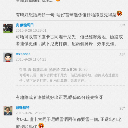
雲斯真係睇到我呢....
有時好想話馬仔一句: 唔好當球迷係傻仔唔識波先得架
真.鋼龍馬田
#
33
2015-9-26 10:29:01
可唔可以雪下盧卡古同埋干尼先，佢已經溶溶地。廸路或
者連儂更佳，試下尼史打前。配兩個翼鋒，效果更佳。
tezsonee
#
34
2015-9-26 11:04:21
真.鋼龍馬田 發表於 2015-9-26 10:29
引用:
可唔可以雪下盧卡古同埋干尼先，佢已經溶溶地。廸路或者連儂更
佳，試下尼史打前。配兩個翼鋒，效果更佳。 ...
有廸路或者連儂就好出正選,唔係89分鐘先換呀
賴殊福特
#
35
2015-9-26 12:35:58
客0-3...盧卡古同干尼唔雪哂兩個都要雪一個, 正選出打老
度虎啦馬仔