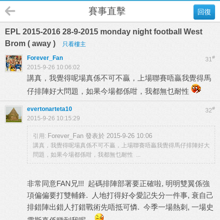
賽事直擊
回復
EPL 2015-2016 28-9-2015 monday night football West
Brom ( away )
只看樓主
Forever_Fan
#
31
2015-9-26 10:06:02
講真，我覺得呢場真係不可不贏，上場聯賽唔贏我覺得馬
仔排陣好大問題，如果今場都係咁，我都無乜耐性
evertonarteta10
#
32
2015-9-26 10:15:29
Forever_Fan 發表於 2015-9-26 10:06
引用:
講真，我覺得呢場真係不可不贏，上場聯賽唔贏我覺得馬仔排陣好大
問題，如果今場都係咁，我都無乜耐性 ...
非常同意FAN兄!!! 起碼排陣部署要正確啦, 明明雙翼係強
項偏偏要打雙輔鋒. 人地打得好令愛記失分一件事, 衰自己
排錯陣出錯人打錯戰術先唔抵可憐. 今季一場熱刺, 一場史