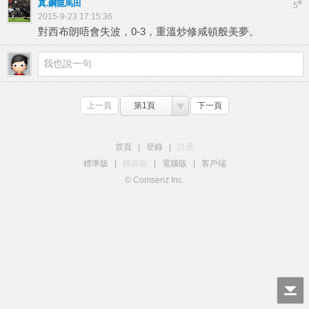
真.鋼龍馬田
#
5
2015-9-23 17:15:36
對西布朗唔會失波，0-3，重溫炒修咸頓般美夢。
上一頁
第1頁
下一頁
首頁
|
登錄
|
註冊
標準版
|
觸屏版
|
電腦版
|
客戶端
© Comsenz Inc.