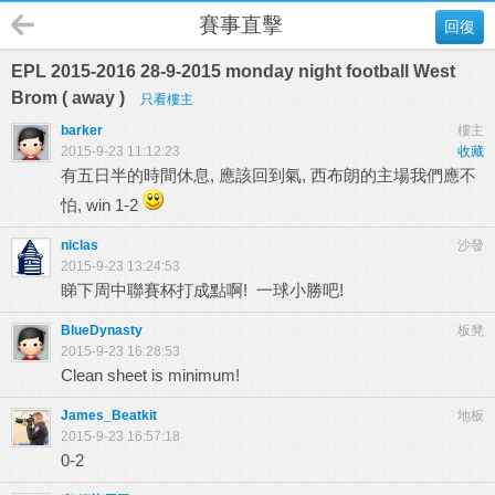
賽事直擊
回復
EPL 2015-2016 28-9-2015 monday night football West
Brom ( away )
只看樓主
barker
樓主
2015-9-23 11:12:23
收藏
有五日半的時間休息, 應該回到氣, 西布朗的主場我們應不
怕, win 1-2
niclas
沙發
2015-9-23 13:24:53
睇下周中聯賽杯打成點啊! 一球小勝吧!
BlueDynasty
板凳
2015-9-23 16:28:53
Clean sheet is minimum!
James_Beatkit
地板
2015-9-23 16:57:18
0-2