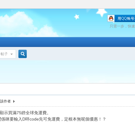
只需一步，快速
帖子
搜
索
看該作者
顯示買滿75鎊全球免運費。
，請問係咪要輸入D咩code先可免運費，定根本無呢個優惠！？