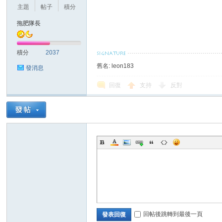
華
主題
帖子
積分
拖肥隊長
積分
2037
舊名: leon183
發消息
回復
支持
反對
頓
迷
回帖後跳轉到最後一頁
發表回復