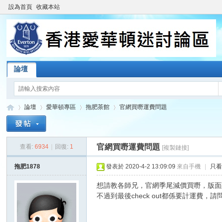
設為首頁
收藏本站
論壇
論壇
愛華頓專區
拖肥茶館
官網買嘢運費問題
官網買嘢運費問題
查看:
6934
|
回復:
1
[複製鏈接]
香
»
›
›
›
拖肥1878
發表於 2020-4-2 13:09:09
來自手機
|
只
想請教各師兄，官網季尾減價買嘢，版面
不過到最後check out都係要計運費