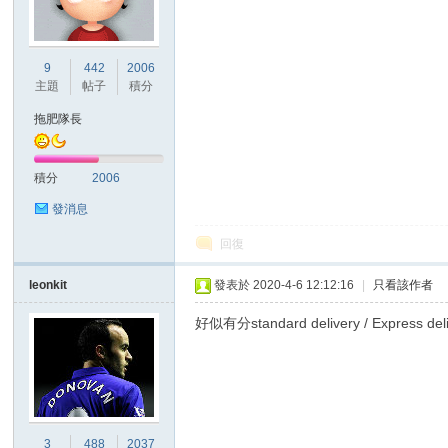
港
9
442
2006
主題
帖子
積分
拖肥隊長
積分
2006
發消息
回復
愛
leonkit
發表於 2020-4-6 12:12:16
|
只看該作者
好似有分standard delivery / Express del
3
488
2037