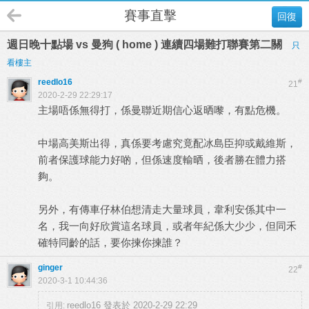
賽事直擊
回復
週日晚十點場 vs 曼狗 ( home ) 連續四場難打聯賽第二關
只
看樓主
reedlo16
#
21
2020-2-29 22:29:17
主場唔係無得打，係曼聯近期信心返晒嚟，有點危機。
中場高美斯出得，真係要考慮究竟配冰島臣抑或戴維斯，
前者保護球能力好啲，但係速度輸晒，後者勝在體力搭
夠。
另外，有傳車仔林伯想清走大量球員，韋利安係其中一
名，我一向好欣賞這名球員，或者年紀係大少少，但同禾
確特同齡的話，要你揀你揀誰？
ginger
#
22
2020-3-1 10:44:36
reedlo16 發表於 2020-2-29 22:29
引用: