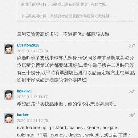
主場唔係無得打，係曼聯近期信心返晒嚟，有點危機。
中場高美斯出得，真係要考慮究竟配冰島臣抑或戴維斯， ...
韋利安質素高好多啦，不過佢係走都應該去熱
Everton2018
#
23
2020-3-1 12:08:18
經過昨晚多支榜未球隊大翻身,情况同多年前韋斯咸拿42分
位居積分榜第18位都要降班好似,當年鎚仔榜在二月時巳經
有三十幾分,以平時賽季經驗巳經可以話坐定粒六上梗岸,點
諗到季尾成績走樣攞唔倒分要降班!
ngkk821
#
24
2020-3-1 16:11:17
希望廸路菲奧快點康復，他的傷令我想起高美斯。
barker
#
25
2020-3-1 21:12:25
everton line up : pickford , baines , keane , holgate ,
coleman , 中場 : gomes , davies , walcott , 施古臣 前鋒 :