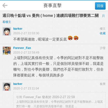
賽事直擊
回復
週日晚十點場 vs 曼狗 ( home ) 連續四場難打聯賽第二關
只
看樓主
barker
樓主
2020-2-27 22:03:30
收藏
不希望兩連敗 , 呢場波一定要反底
Forever_Fan
沙發
2020-2-27 22:59:49
上場對阿記真係有些失望，今季的阿記絕對不是不能擊敗
的，上場其實打得一般，只是個別球員發揮不錯，我還是
嗰句，對住今季的曼聯，我們也不是不能打敗對方，但全
隊都要動起來，每個球員跑多步
barker
板凳
2020-2-27 23:11:04
Forever_Fan 發表於 2020-2-27 22:59
引用:
上場對阿記真係有些失望，今季的阿記絕對不是不能擊敗的，上場其
實打得一般，只是個別球員發揮不錯，我還是 ...