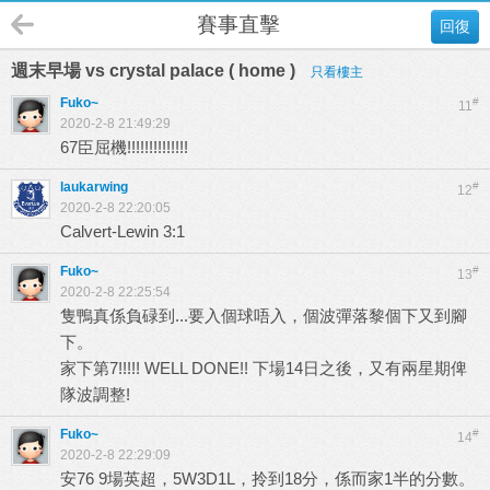
賽事直擊
回復
週末早場 vs crystal palace ( home )
只看樓主
Fuko~
#
11
2020-2-8 21:49:29
67臣屈機!!!!!!!!!!!!!!
laukarwing
#
12
2020-2-8 22:20:05
Calvert-Lewin 3:1
Fuko~
#
13
2020-2-8 22:25:54
隻鴨真係負碌到...要入個球唔入，個波彈落黎個下又到腳
下。
家下第7!!!!! WELL DONE!! 下場14日之後，又有兩星期俾
隊波調整!
Fuko~
#
14
2020-2-8 22:29:09
安76 9場英超，5W3D1L，拎到18分，係而家1半的分數。