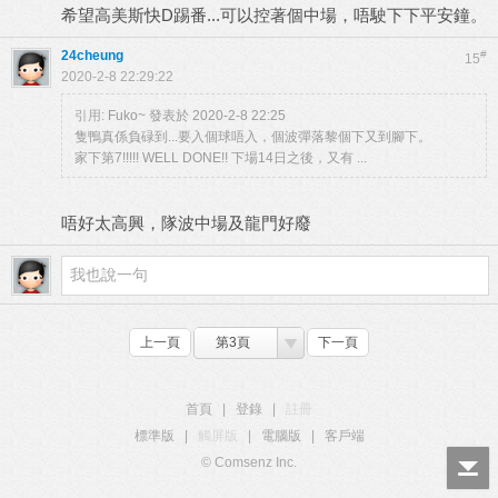
希望高美斯快D踢番...可以控著個中場，唔駛下下平安鐘。
24cheung
#
15
2020-2-8 22:29:22
引用:
Fuko~ 發表於 2020-2-8 22:25
隻鴨真係負碌到...要入個球唔入，個波彈落黎個下又到腳下。
家下第7!!!!! WELL DONE!! 下場14日之後，又有 ...
唔好太高興，隊波中場及龍門好廢
上一頁
第3頁
下一頁
首頁
|
登錄
|
註冊
標準版
|
觸屏版
|
電腦版
|
客戶端
© Comsenz Inc.